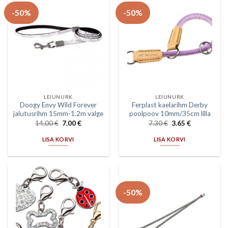
-50%
-50%
LEIUNURK
LEIUNURK
Doogy Envy Wild Forever
Ferplast kaelarihm Derby
jalutusrihm 15mm-1.2m valge
poolpoov 10mm/35cm lilla
14.00
€
7.00
€
7.30
€
3.65
€
LISA KORVI
LISA KORVI
-50%