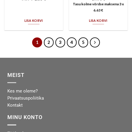
Tasu kolme võrdse maksena 3 x
6.63
€
LISA KORVI
LISA KORVI
1
2
3
4
5
MEIST
Kes me oleme?
Privaatsuspoliitika
Kontakt
MINU KONTO