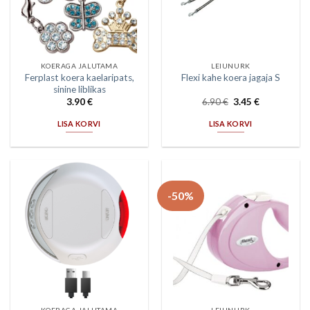
KOERAGA JALUTAMA
LEIUNURK
Ferplast koera kaelaripats,
Flexi kahe koera jagaja S
sinine liblikas
3.90
€
6.90
€
3.45
€
LISA KORVI
LISA KORVI
-50%
KOERAGA JALUTAMA
LEIUNURK