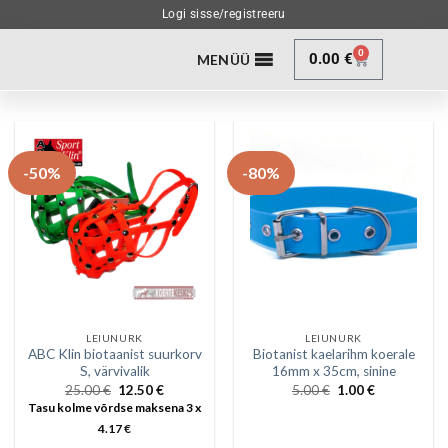
Logi sisse/registreeru
0
0.00
€
MENÜÜ
-50%
-80%
LEIUNURK
LEIUNURK
ABC Klin biotaanist suurkorv
Biotanist kaelarihm koerale
S, värvivalik
16mm x 35cm, sinine
25.00
€
12.50
€
5.00
€
1.00
€
Tasu kolme võrdse maksena 3 x
4.17
€