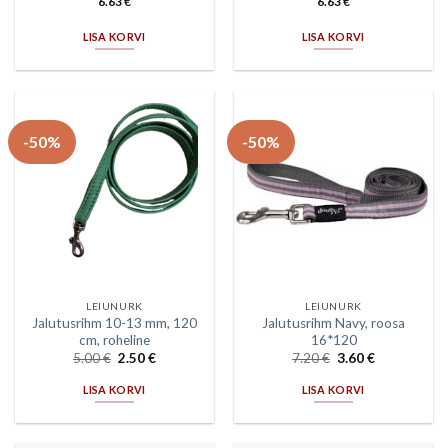
6.63
€
6.63
€
LISA KORVI
LISA KORVI
-50%
-50%
LEIUNURK
LEIUNURK
Jalutusrihm 10-13 mm, 120
Jalutusrihm Navy, roosa
cm, roheline
16*120
5.00
€
2.50
€
7.20
€
3.60
€
LISA KORVI
LISA KORVI