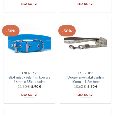
LISA KORVI
LISA KORVI
-50%
-50%
LEIUNURK
LEIUNURK
Biotanist kaelarihm koerale
Doogy Envy jalutusrihm
16mm x 35cm, sinine
10mm – 1.2m beez
11.80
€
5.90
€
10.60
€
5.30
€
LISA KORVI
LISA KORVI