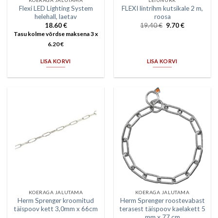
Flexi LED Lighting System
FLEXI lintrihm kutsikale 2 m,
helehall, laetav
roosa
18.60
€
19.40
€
9.70
€
Tasu kolme võrdse maksena 3 x
6.20
€
LISA KORVI
LISA KORVI
KOERAGA JALUTAMA
KOERAGA JALUTAMA
Herm Sprenger kroomitud
Herm Sprenger roostevabast
täispoov kett 3,0mm x 66cm
terasest täispoov kaelakett 5
mm x 77 cm