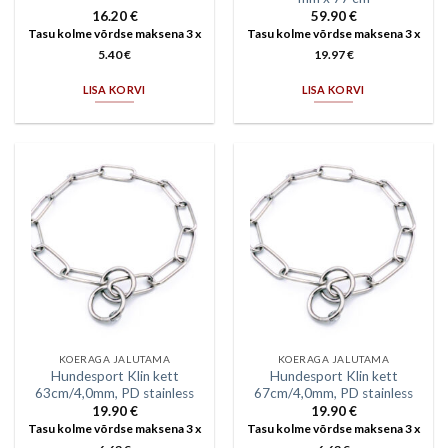
16.20
€
59.90
€
Tasu kolme võrdse maksena 3 x
Tasu kolme võrdse maksena 3 x
5.40
€
19.97
€
LISA KORVI
LISA KORVI
KOERAGA JALUTAMA
KOERAGA JALUTAMA
Hundesport Klin kett
Hundesport Klin kett
63cm/4,0mm, PD stainless
67cm/4,0mm, PD stainless
19.90
€
19.90
€
Tasu kolme võrdse maksena 3 x
Tasu kolme võrdse maksena 3 x