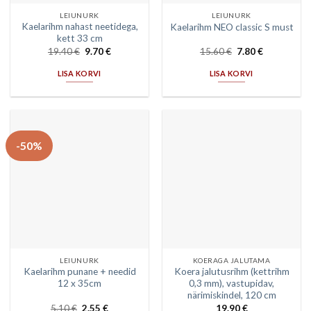
LEIUNURK
LEIUNURK
Kaelarihm nahast neetidega,
Kaelarihm NEO classic S must
kett 33 cm
19.40
€
9.70
€
15.60
€
7.80
€
LISA KORVI
LISA KORVI
-50%
LEIUNURK
KOERAGA JALUTAMA
Kaelarihm punane + needid
Koera jalutusrihm (kettrihm
12 x 35cm
0,3 mm), vastupidav,
närimiskindel, 120 cm
5.10
€
2.55
€
19.90
€