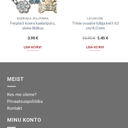
KOERAGA JALUTAMA
LEIUNURK
Ferplast koera kaelaripats,
Trixie ovaalse lüliga kett 62
sinine liblikas
cm/4,0 mm
3.90
€
10.90
€
5.45
€
LISA KORVI
LISA KORVI
MEIST
Kes me oleme?
Privaatsuspoliitika
Kontakt
MINU KONTO