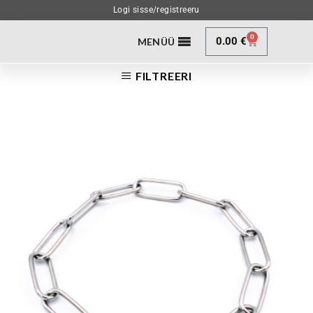
Logi sisse/registreeru
0
0.00
€
MENÜÜ
FILTREERI