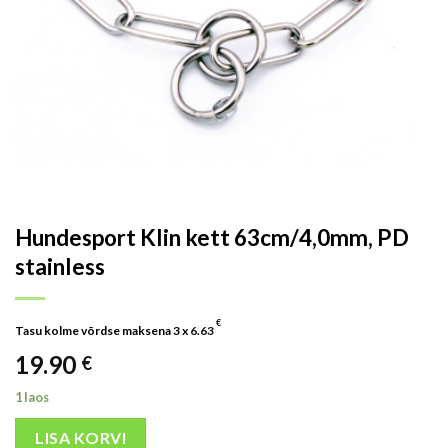
Hundesport Klin kett 63cm/4,0mm, PD
stainless
€
Tasu kolme võrdse maksena 3 x
6.63
19.90
€
1 laos
LISA KORVI