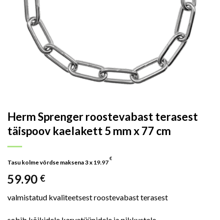
Herm Sprenger roostevabast terasest
täispoov kaelakett 5 mm x 77 cm
€
Tasu kolme võrdse maksena 3 x
19.97
59.90
€
valmistatud kvaliteetsest roostevabast terasest
sobib kõikidele karvatüüpidele ja pikkustele