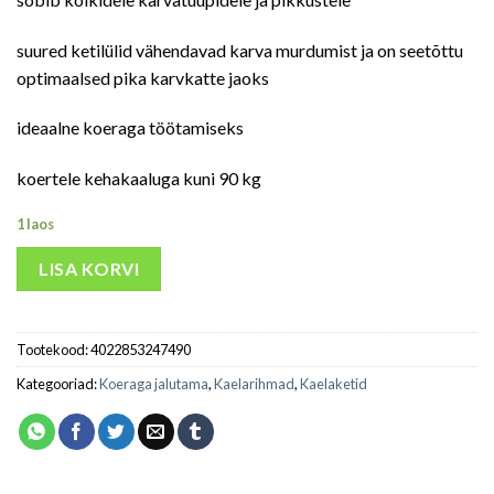
suured ketilülid vähendavad karva murdumist ja on seetõttu
optimaalsed pika karvkatte jaoks
ideaalne koeraga töötamiseks
koertele kehakaaluga kuni 90 kg
1 laos
LISA KORVI
Tootekood:
4022853247490
Kategooriad:
Koeraga jalutama
,
Kaelarihmad
,
Kaelaketid