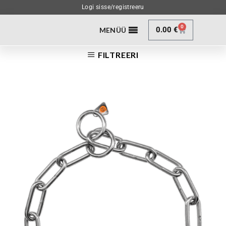
Logi sisse/registreeru
0
0.00
€
MENÜÜ
FILTREERI