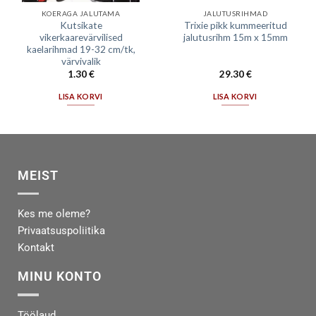
KOERAGA JALUTAMA
JALUTUSRIHMAD
Kutsikate
Trixie pikk kummeeritud
vikerkaarevärvilised
jalutusrihm 15m x 15mm
kaelarihmad 19-32 cm/tk,
värvivalik
1.30
€
29.30
€
LISA KORVI
LISA KORVI
MEIST
Kes me oleme?
Privaatsuspoliitika
Kontakt
MINU KONTO
Töölaud