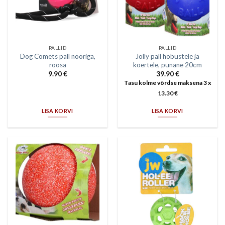
PALLID
PALLID
Dog Comets pall nööriga,
Jolly pall hobustele ja
roosa
koertele, punane 20cm
9.90
€
39.90
€
Tasu kolme võrdse maksena 3 x
13.30
€
LISA KORVI
LISA KORVI