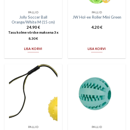
PALLID
PALLID
Jolly Soccer Ball
JW Hol-ee Roller Mini Green
Orange/White M (15 cm)
24.90
€
4.20
€
Tasu kolme võrdse maksena 3 x
8.30
€
LISA KORVI
LISA KORVI
PALLID
PALLID