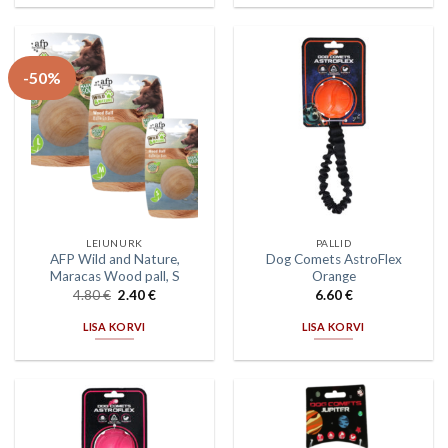
-50%
LEIUNURK
PALLID
AFP Wild and Nature,
Dog Comets AstroFlex
Maracas Wood pall, S
Orange
4.80
€
2.40
€
6.60
€
LISA KORVI
LISA KORVI