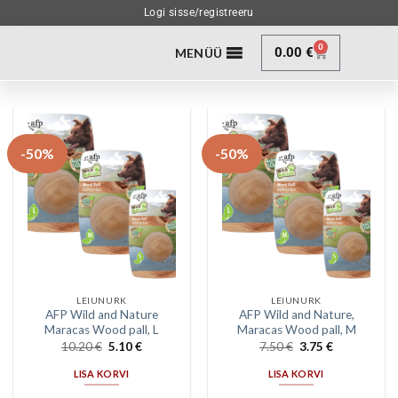
Logi sisse/registreeru
0
0.00
€
MENÜÜ
-50%
-50%
LEIUNURK
LEIUNURK
AFP Wild and Nature
AFP Wild and Nature,
Maracas Wood pall, L
Maracas Wood pall, M
10.20
€
5.10
€
7.50
€
3.75
€
LISA KORVI
LISA KORVI