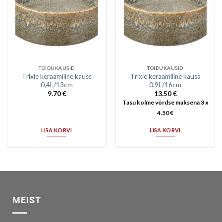
TOIDUKAUSID
TOIDUKAUSID
Trixie keraamiline kauss
Trixie keraamiline kauss
0,4L/13cm
0,9L/16cm
9.70
€
13.50
€
Tasu kolme võrdse maksena 3 x
4.50
€
LISA KORVI
LISA KORVI
MEIST