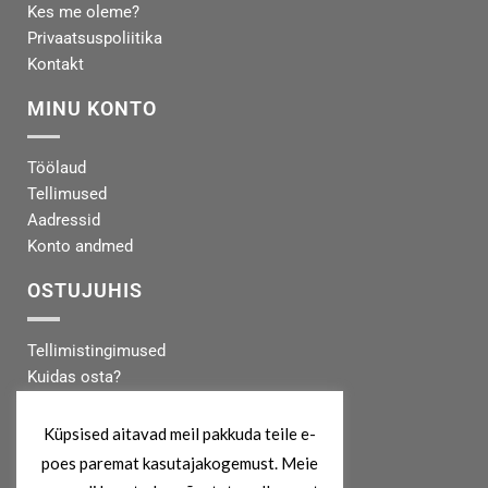
Kes me oleme?
Privaatsuspoliitika
Kontakt
MINU KONTO
Töölaud
Tellimused
Aadressid
Konto andmed
OSTUJUHIS
Tellimistingimused
Kuidas osta?
Makseinfo
Tarneinfo
Küpsised aitavad meil pakkuda teile e-
poes paremat kasutajakogemust. Meie
MEIST