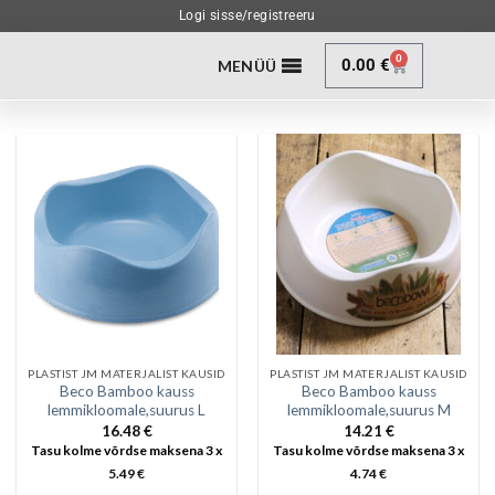
Logi sisse/registreeru
0
0.00
€
MENÜÜ
PLASTIST JM MATERJALIST KAUSID
PLASTIST JM MATERJALIST KAUSID
Beco Bamboo kauss
Beco Bamboo kauss
lemmikloomale,suurus L
lemmikloomale,suurus M
16.48
€
14.21
€
Tasu kolme võrdse maksena 3 x
Tasu kolme võrdse maksena 3 x
5.49
€
4.74
€