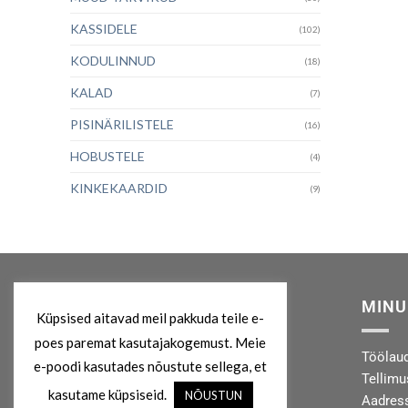
KASSIDELE
(102)
KODULINNUD
(18)
KALAD
(7)
PISINÄRILISTELE
(16)
HOBUSTELE
(4)
KINKEKAARDID
(9)
MEIST
MINU
Küpsised aitavad meil pakkuda teile e-
poes paremat kasutajakogemust. Meie
Kes me oleme?
Töölau
e-poodi kasutades nõustute sellega, et
Privaatsuspoliitika
Tellim
kasutame küpsiseid.
NÕUSTUN
Kontakt
Aadres