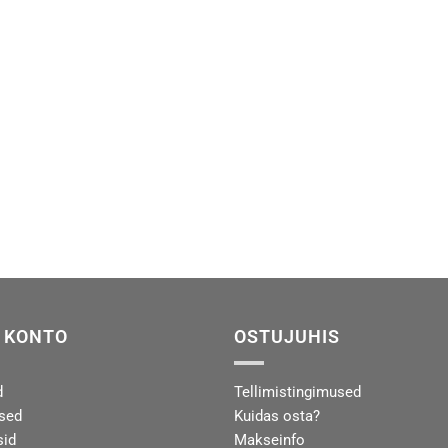
 KONTO
OSTUJUHIS
d
Tellimistingimused
used
Kuidas osta?
sid
Makseinfo