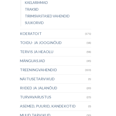
KAELARIHMAD
TRAKSID
TIRIMISVASTASED VAHENDID
SUUKORVID
KOERATOIT
(171)
TOIDU- JA JOOGINÕUD
(18)
TERVIS JA HEAOLU
(58)
MÄNGUASJAD
(45)
TREENINGVAHENDID
(103)
NÄITUSETARVIKUD
(5)
RIIDED JA JALANÕUD
(20)
TURVAVARUSTUS
(25)
ASEMED, PUURID, KANDEKOTID
(3)
MUUD TARVIKUD
(30)