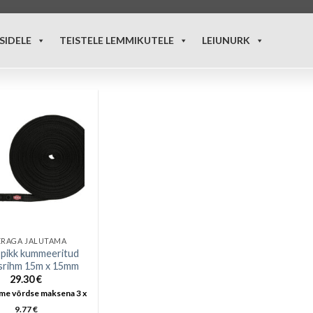
SIDELE
TEISTELE LEMMIKUTELE
LEIUNURK
ERAGA JALUTAMA
e pikk kummeeritud
usrihm 15m x 15mm
29.30
€
me võrdse maksena 3 x
9.77
€