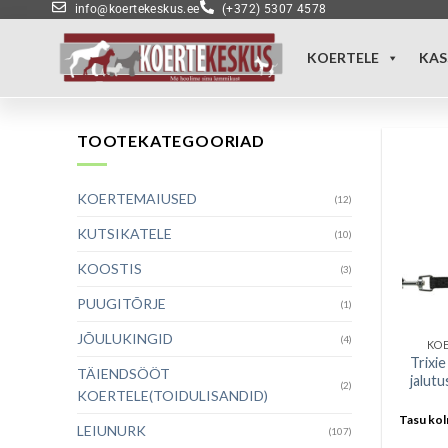
info@koertekeskus.ee
(+372) 5307 4578
KOERTELE
KAS
TOOTEKATEGOORIAD
KOERTEMAIUSED
(12)
KUTSIKATELE
(10)
KOOSTIS
(3)
PUUGITÕRJE
(1)
JÕULUKINGID
(4)
KO
Trixi
TÄIENDSÖÖT
jalut
(2)
KOERTELE(TOIDULISANDID)
Tasu kol
LEIUNURK
(107)