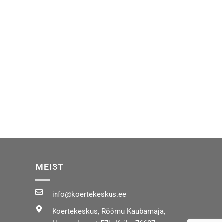
MEIST
info@koertekeskus.ee
Koertekeskus, Rõõmu Kaubamaja,