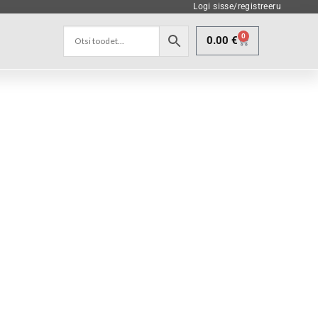
Logi sisse/registreeru
0
0.00
€