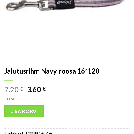
Jalutusrihm Navy, roosa 16*120
7.20
3.60
€
€
1 laos
LISA KORVI
Tootekood:
3700380345254