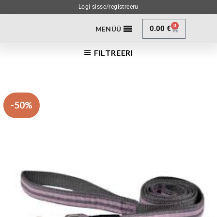
Logi sisse/registreeru
0
0.00
€
MENÜÜ
FILTREERI
-50%