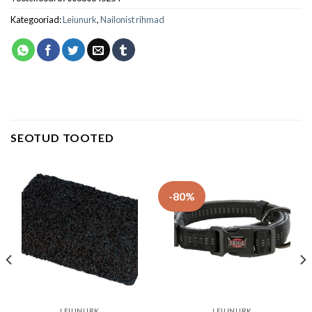
Kategooriad:
Leiunurk
,
Nailonist rihmad
SEOTUD TOOTED
-80%
LEIUNURK
LEIUNURK