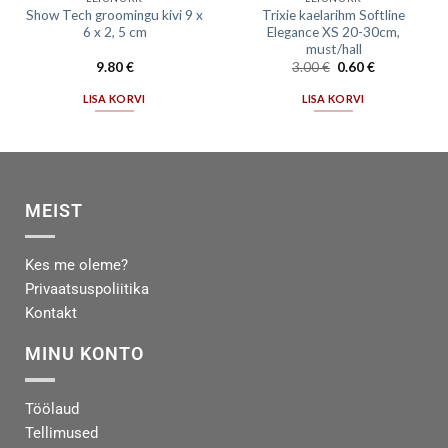
Show Tech groomingu kivi 9 x
Trixie kaelarihm Softline
6 x 2, 5 cm
Elegance XS 20-30cm,
must/hall
9.80
€
3.00
€
0.60
€
LISA KORVI
LISA KORVI
MEIST
Kes me oleme?
Privaatsuspoliitika
Kontakt
MINU KONTO
Töölaud
Tellimused