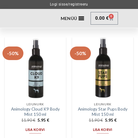
Logi sisse/registreeru
0
0.00
€
MENÜÜ
-50%
-50%
LEIUNURK
LEIUNURK
Animology Cloud K9 Body
Animology Star Pups Body
Mist 150 ml
Mist 150 ml
11.90
€
5.95
€
11.90
€
5.95
€
LISA KORVI
LISA KORVI