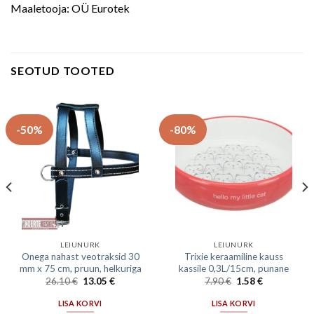
Maaletooja: OÜ Eurotek
SEOTUD TOOTED
-50%
-80%
LEIUNURK
LEIUNURK
Onega nahast veotraksid 30
Trixie keraamiline kauss
mm x 75 cm, pruun, helkuriga
kassile 0,3L/15cm, punane
26.10
€
13.05
€
7.90
€
1.58
€
LISA KORVI
LISA KORVI