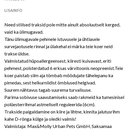
LISAINFO
Need stiilsed traksid pole mitte ainult absoluutselt kerged,
vaid ka ülimugavad.
Tänu ülimugavale pehmele istuvusele ja ühtlasele
survejaotusele rinnal ja ülakehal ei märka teie koer neid
trakse üldse.
Valmistatud hüpoallergeensest, kiiresti kuivavast, eriti
pehmest, polsterdatud 6 erksas värvitoonis neopreenist.Teie
koer paistab silm aja tõmbab möödujate tähelepanu ka
pimedas, sest helkurniidist õmblused helgivad.
Suurem nähtavus tagab suurema turvalisuse.
Parima sobivuse saavutamiseks saab rakmeid ka tumesinisel
polüesterrihmal astmeliselt reguleerida (6cm).
Trakside paigaldamine on kiire ja lihtne, kinnita jalutusrihm
kahe D-rõnga külge ja oledki valmis!
Valmistaja: Max&Molly Urban Pets GmbH, Saksamaa