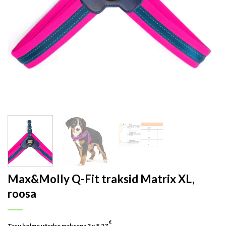
Max&Molly Q-Fit traksid Matrix XL,
roosa
€
Tasu kolme võrdse maksena 3 x
8.27