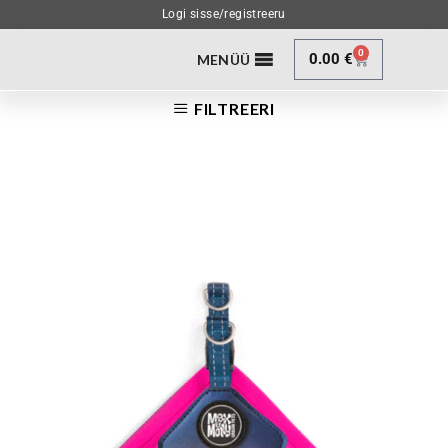
Logi sisse/registreeru
0
0.00
€
MENÜÜ
FILTREERI