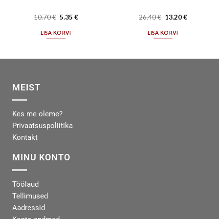
10.70
€
5.35
€
26.40
€
13.20
€
LISA KORVI
LISA KORVI
MEIST
Kes me oleme?
Privaatsuspoliitika
Kontakt
MINU KONTO
Töölaud
Tellimused
Aadressid