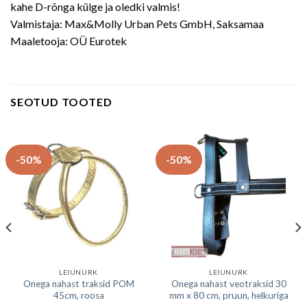
kahe D-rõnga külge ja oledki valmis!
Valmistaja: Max&Molly Urban Pets GmbH, Saksamaa
Maaletooja: OÜ Eurotek
SEOTUD TOOTED
-50%
-50%
LEIUNURK
LEIUNURK
Onega nahast traksid POM
Onega nahast veotraksid 30
45cm, roosa
mm x 80 cm, pruun, helkuriga