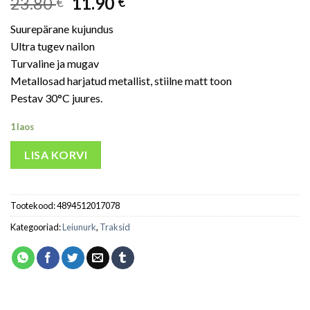
23.80
11.90
€
€
Suurepärane kujundus
Ultra tugev nailon
Turvaline ja mugav
Metallosad harjatud metallist, stiilne matt toon
Pestav 30°C juures.
1 laos
LISA KORVI
Tootekood:
4894512017078
Kategooriad:
Leiunurk
,
Traksid