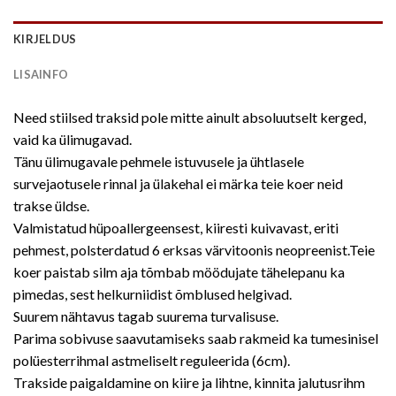
KIRJELDUS
LISAINFO
Need stiilsed traksid pole mitte ainult absoluutselt kerged,
vaid ka ülimugavad.
Tänu ülimugavale pehmele istuvusele ja ühtlasele
survejaotusele rinnal ja ülakehal ei märka teie koer neid
trakse üldse.
Valmistatud hüpoallergeensest, kiiresti kuivavast, eriti
pehmest, polsterdatud 6 erksas värvitoonis neopreenist.Teie
koer paistab silm aja tõmbab möödujate tähelepanu ka
pimedas, sest helkurniidist õmblused helgivad.
Suurem nähtavus tagab suurema turvalisuse.
Parima sobivuse saavutamiseks saab rakmeid ka tumesinisel
polüesterrihmal astmeliselt reguleerida (6cm).
Trakside paigaldamine on kiire ja lihtne, kinnita jalutusrihm