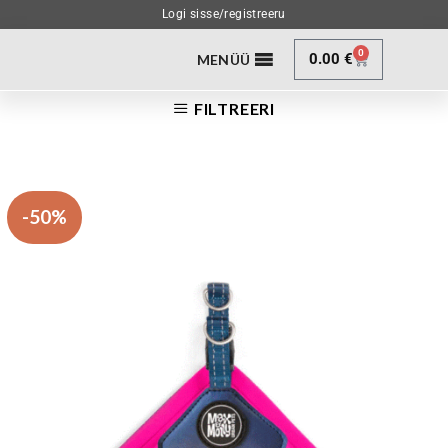
Logi sisse/registreeru
0
0.00
€
MENÜÜ
FILTREERI
-50%