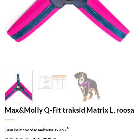
Max&Molly Q-Fit traksid Matrix L, roosa
€
Tasu kolme võrdse maksena 3 x
3.97