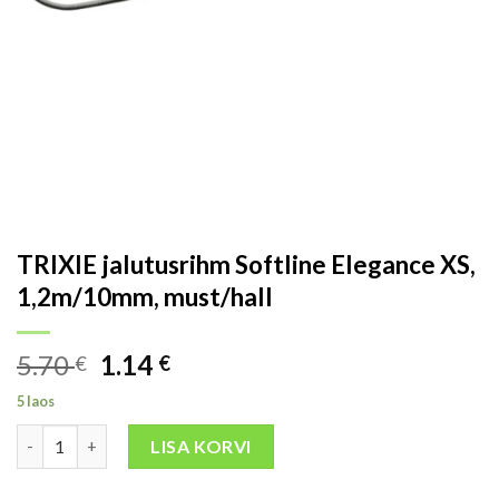
TRIXIE jalutusrihm Softline Elegance XS,
1,2m/10mm, must/hall
5.70
1.14
€
€
5 laos
LISA KORVI