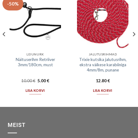
-50%
LEIUNURK
JALUTUSRIHMAD
Näituserihm Retriiver
Trixie kutsika jalutusrihm,
3mm/180cm, must
ekstra väikese karabiiniga
4mm/8m, punane
10.00
€
5.00
€
12.80
€
LISA KORVI
LISA KORVI
MEIST