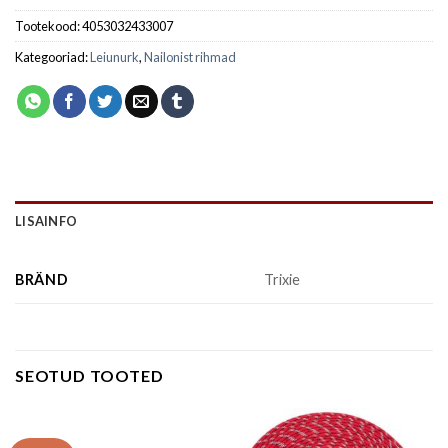
Tootekood:
4053032433007
Kategooriad:
Leiunurk
,
Nailonist rihmad
LISAINFO
BRÄND
Trixie
SEOTUD TOOTED