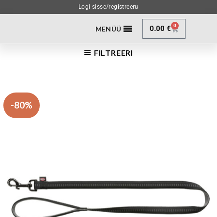
Logi sisse/registreeru
0
0.00
€
MENÜÜ
FILTREERI
-80%