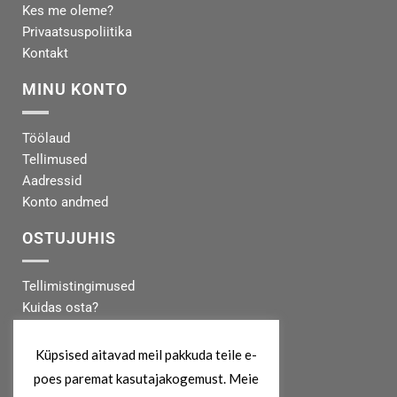
Kes me oleme?
Privaatsuspoliitika
Kontakt
MINU KONTO
Töölaud
Tellimused
Aadressid
Konto andmed
OSTUJUHIS
Tellimistingimused
Kuidas osta?
Makseinfo
Tarneinfo
Küpsised aitavad meil pakkuda teile e-
poes paremat kasutajakogemust. Meie
MEIST