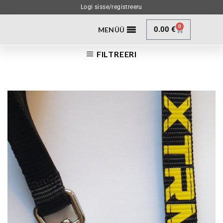
Logi sisse/registreeru
0
0.00
€
MENÜÜ
FILTREERI