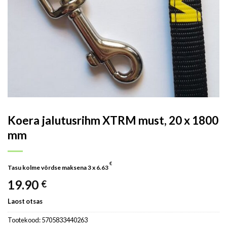
Koera jalutusrihm XTRM must, 20 x 1800
mm
€
Tasu kolme võrdse maksena 3 x
6.63
19.90
€
Laost otsas
Tootekood:
5705833440263