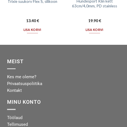
Hundesport Klin kett
Trixie suukorv Flex S, silikoon
63cm/4,0mm, PD stainless
13.40
€
19.90
€
LISA KORVI
LISA KORVI
MEIST
Kes me oleme?
Privaatsuspoliitika
Kontakt
MINU KONTO
Töölaud
Tellimused