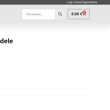
Logi sisse/registreeru
0
0.00
€
idele