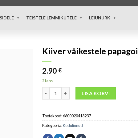
SIDELE
TEISTELE LEMMIKUTELE
LEIUNURK
Kiiver väikestele papago
2.90
€
2 laos
LISA KORVI
Tootekood:
6600020413237
Kategooria:
Kodulinnud