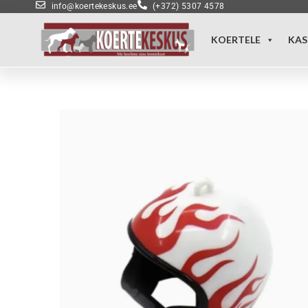
info@koertekeskus.ee
(+372) 5307 4578
KOERTELE
KAS