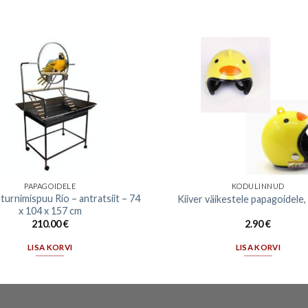
PAPAGOIDELE
KODULINNUD
urnimispuu Rio – antratsiit – 74
Kiiver väikestele papagoidele,
x 104 x 157 cm
210.00
€
2.90
€
LISA KORVI
LISA KORVI