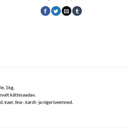
le, 1kg.
devalt kättesaadav.
d, kaer, lina-, kardi- ja nigeriseemned.