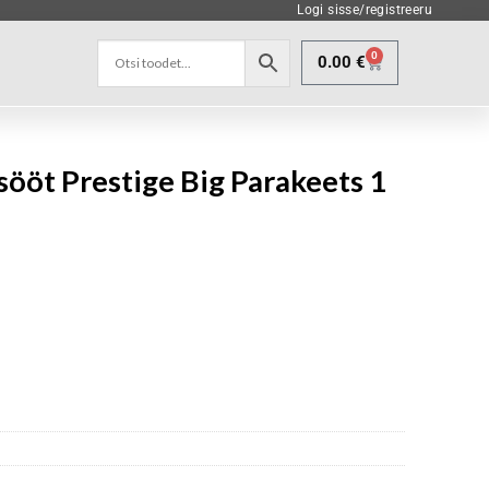
Logi sisse/registreeru
0
0.00
€
sööt Prestige Big Parakeets 1