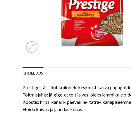
KIRJELDUS
Prestige, täissööt kõikidele keskmist kasvu papagoide
Toitmisjuhis: jälgige, et toit ja vesi oleks lemmikule pi
Koostis: hirss, kanari-, päevalille-, tatra-, kanepiseemne
Hoida kuivas ja jahedas kohas.