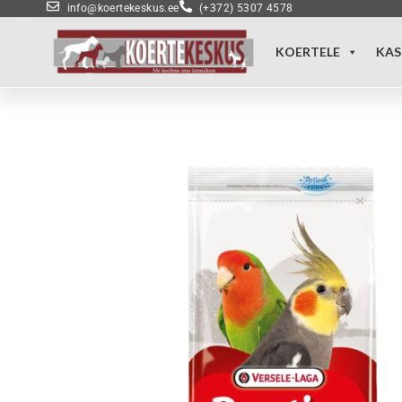
info@koertekeskus.ee
(+372) 5307 4578
KOERTELE
KAS