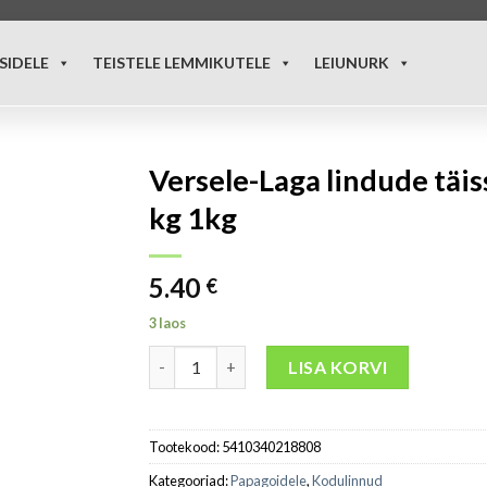
SIDELE
TEISTELE LEMMIKUTELE
LEIUNURK
Versele-Laga lindude täis
kg 1kg
5.40
€
3 laos
LISA KORVI
Tootekood:
5410340218808
Kategooriad:
Papagoidele
,
Kodulinnud