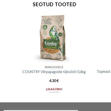
SEOTUD TOOTED
PAPAGOIDELE
ratsiit
Topmast t
COUNTRY Viirpapagoide täissööt 0,6kg
4.30
€
LISA KORVI