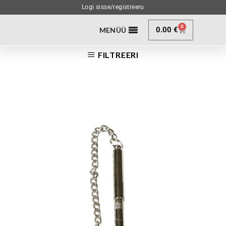
Logi sisse/registreeru
0
0.00
€
MENÜÜ
FILTREERI