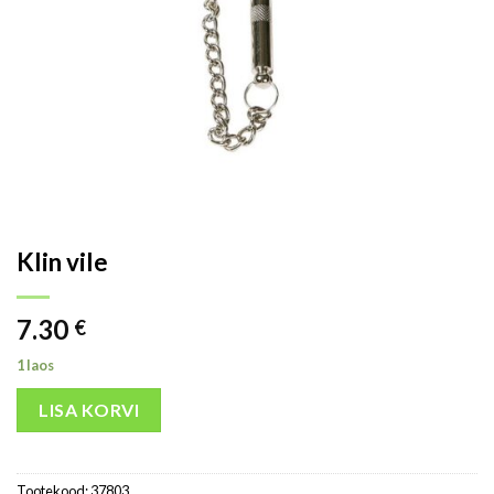
Klin vile
7.30
€
1 laos
LISA KORVI
Tootekood:
37803