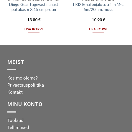
Dingo Gear tugevast nahast
TRIXIE nailonjalutusrihm M-L,
patukas 6 X 15 cm pruun
5m/20mm, must
13.80
€
10.90
€
LISA KORVI
LISA KORVI
MEIST
Kes me oleme?
Privaatsuspoliitika
Kontakt
MINU KONTO
Töölaud
Tellimused