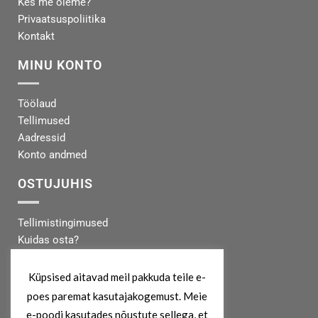
Kes me oleme?
Privaatsuspoliitika
Kontakt
MINU KONTO
Töölaud
Tellimused
Aadressid
Konto andmed
OSTUJUHIS
Tellimistingimused
Kuidas osta?
Makseinfo
Tarneinfo
Küpsised aitavad meil pakkuda teile e-
poes paremat kasutajakogemust. Meie
MEIST
e-poodi kasutades nõustute sellega, et