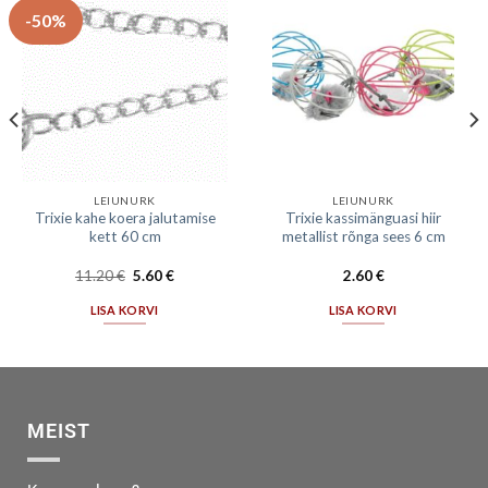
-50%
LEIUNURK
LEIUNURK
Trixie kahe koera jalutamise
Trixie kassimänguasi hiir
kett 60 cm
metallist rõnga sees 6 cm
11.20
€
5.60
€
2.60
€
LISA KORVI
LISA KORVI
MEIST