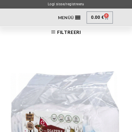
Logi sisse/registreeru
0
0.00
€
MENÜÜ
FILTREERI