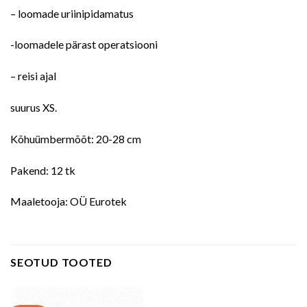
– loomade uriinipidamatus
-loomadele pärast operatsiooni
– reisi ajal
suurus XS.
Kõhuümbermõõt: 20-28 cm
Pakend: 12 tk
Maaletooja: OÜ Eurotek
SEOTUD TOOTED