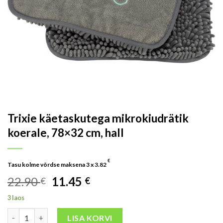
Trixie käetaskutega mikrokiudrätik
koerale, 78×32 cm, hall
€
Tasu kolme võrdse maksena 3 x
3.82
22.90
11.45
€
€
3 laos
LISA KORVI