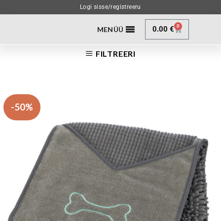
Logi sisse/registreeru
0
0.00
€
MENÜÜ
FILTREERI
-50%