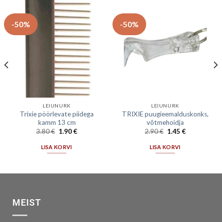
-50%
-50%
LEIUNURK
LEIUNURK
Trixie pöörlevate piidega
TRIXIE puugieemalduskonks,
kamm 13 cm
võtmehoidja
3.80
€
1.90
€
2.90
€
1.45
€
LISA KORVI
LISA KORVI
MEIST