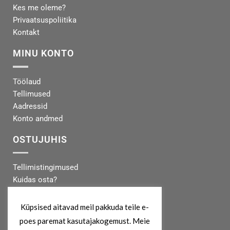
Kes me oleme?
Privaatsuspoliitika
Kontakt
MINU KONTO
Töölaud
Tellimused
Aadressid
Konto andmed
OSTUJUHIS
Tellimistingimused
Kuidas osta?
Makseinfo
Tarneinfo
Küpsised aitavad meil pakkuda teile e-
poes paremat kasutajakogemust. Meie
MEIST