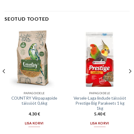
SEOTUD TOOTED
PAPAGOIDELE
PAPAGOIDELE
COUNTRY Viirpapagoide
Versele-Laga lindude täissööt
täissööt 0,6kg
Prestige Big Parakeets 1 kg
1kg
4.30
€
5.40
€
LISA KORVI
LISA KORVI