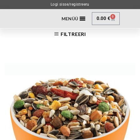
Logi sisse/registreeru
0
0.00
€
MENÜÜ
FILTREERI