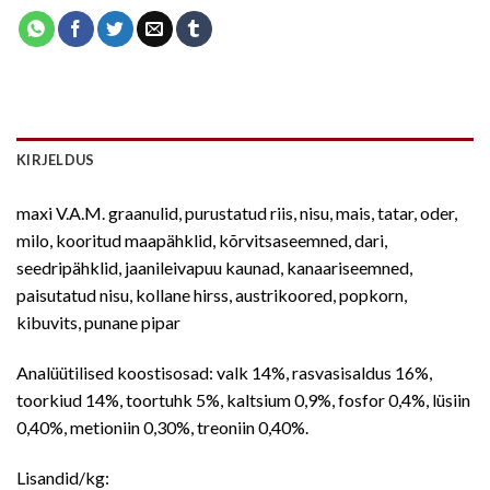
KIRJELDUS
maxi V.A.M. graanulid, purustatud riis, nisu, mais, tatar, oder,
milo, kooritud maapähklid, kõrvitsaseemned, dari,
seedripähklid, jaanileivapuu kaunad, kanaariseemned,
paisutatud nisu, kollane hirss, austrikoored, popkorn,
kibuvits, punane pipar
Analüütilised koostisosad: valk 14%, rasvasisaldus 16%,
toorkiud 14%, toortuhk 5%, kaltsium 0,9%, fosfor 0,4%, lüsiin
0,40%, metioniin 0,30%, treoniin 0,40%.
Lisandid/kg: