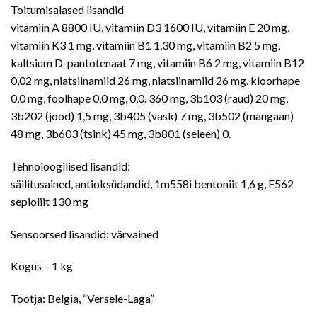
Toitumisalased lisandid
vitamiin A 8800 IU, vitamiin D3 1600 IU, vitamiin E 20 mg,
vitamiin K3 1 mg, vitamiin B1 1,30 mg, vitamiin B2 5 mg,
kaltsium D-pantotenaat 7 mg, vitamiin B6 2 mg, vitamiin B12
0,02 mg, niatsiinamiid 26 mg, niatsiinamiid 26 mg, kloorhape
0,0 mg, foolhape 0,0 mg, 0,0. 360 mg, 3b103 (raud) 20 mg,
3b202 (jood) 1,5 mg, 3b405 (vask) 7 mg, 3b502 (mangaan)
48 mg, 3b603 (tsink) 45 mg, 3b801 (seleen) 0.
Tehnoloogilised lisandid:
säilitusained, antioksüdandid, 1m558i bentoniit 1,6 g, E562
sepioliit 130 mg
Sensoorsed lisandid: värvained
Kogus – 1 kg
Tootja: Belgia, “Versele-Laga”