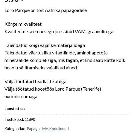
Loro Parque on toit Aafrika papagoidele
Kõrgeim kvaliteet
Kvaliteetne seemnesegu pressitud VAM-graanulitega.
Täiendatud kõigi vajalike materjalidega
Täiendatud väärtusliku vitamiinide, aminohapete ja
mineraalide kompleksiga, mis tagab, et lind saab kätte kõik
heaolu säilitamiseks vajalikud ained.
Välja töötatud teadlaste abiga
Välja töötatud koostöös Loro Parque (Tenerife)
uurimisrühmaga.
Laost otsas
Tootekood:
11890
Kategooriad:
Papagoidele
,
Kodulinnud