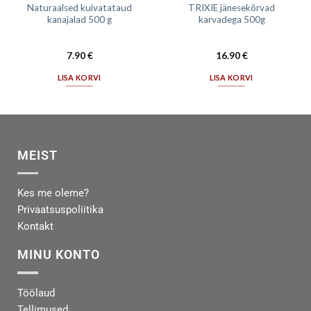
Naturaalsed kuivatataud
TRIXIE jänesekõrvad
kanajalad 500 g
karvadega 500g
7.90
€
16.90
€
LISA KORVI
LISA KORVI
MEIST
Kes me oleme?
Privaatsuspoliitika
Kontakt
MINU KONTO
Töölaud
Tellimused