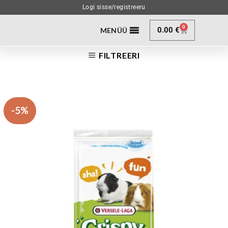
Logi sisse/registreeru
0
0.00
€
MENÜÜ
FILTREERI
-5%