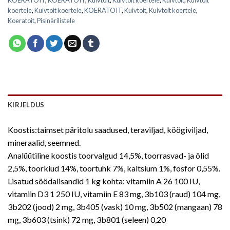
koertele
,
Kuivtoit koertele
,
KOERATOIT
,
Kuivtoit
,
Kuivtoit koertele
,
Koeratoit
,
Pisinärilistele
KIRJELDUS
Koostis:taimset päritolu saadused, teraviljad, köögiviljad,
mineraalid, seemned.
Analüütiline koostis toorvalgud 14,5%, toorrasvad- ja õlid
2,5%, toorkiud 14%, toortuhk 7%, kaltsium 1%, fosfor 0,55%.
Lisatud söödalisandid 1 kg kohta: vitamiin A 26 100 IU,
vitamiin D3 1 250 IU, vitamiin E 83 mg, 3b103 (raud) 104 mg,
3b202 (jood) 2 mg, 3b405 (vask) 10 mg, 3b502 (mangaan) 78
mg, 3b603 (tsink) 72 mg, 3b801 (seleen) 0,20