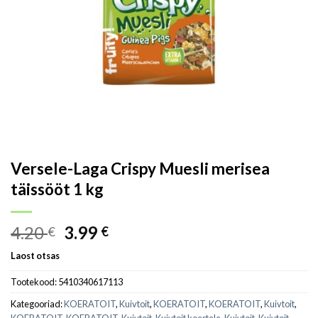
Versele-Laga Crispy Muesli merisea
täissööt 1 kg
4.20
3.99
€
€
Laost otsas
Tootekood:
5410340617113
Kategooriad:
KOERATOIT
,
Kuivtoit
,
KOERATOIT
,
KOERATOIT
,
Kuivtoit
,
KOERATOIT
,
KOERATOIT
,
Kuivtoit
,
Kuivtoit koertele
,
Kuivtoit
,
Kuivtoit