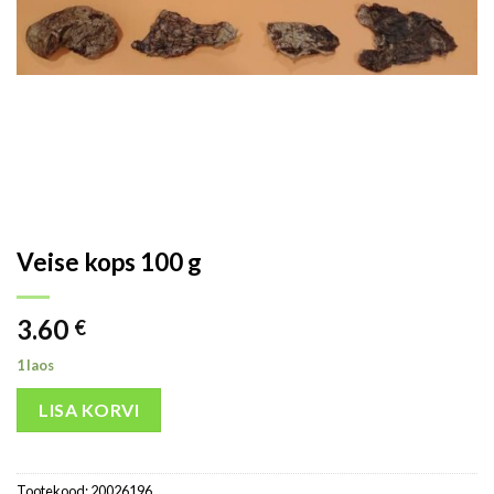
Veise kops 100 g
3.60
€
1 laos
LISA KORVI
Tootekood:
20026196