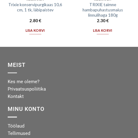
Trixie konservipurgikaas 10,6
TRIXIE taimne
cm, 1 tk, läbipaistev
hambapuhastusmaius
linnulihaga 180g
2.80
€
2.30
€
LISA KORVI
LISA KORVI
MEIST
Kes me oleme?
Privaatsuspoliitika
Kontakt
MINU KONTO
Töölaud
Tellimused