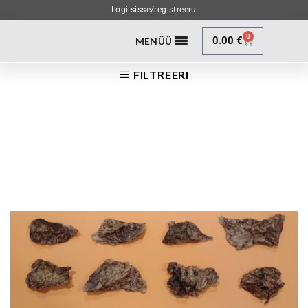
Logi sisse/registreeru
0
0.00
€
MENÜÜ
FILTREERI