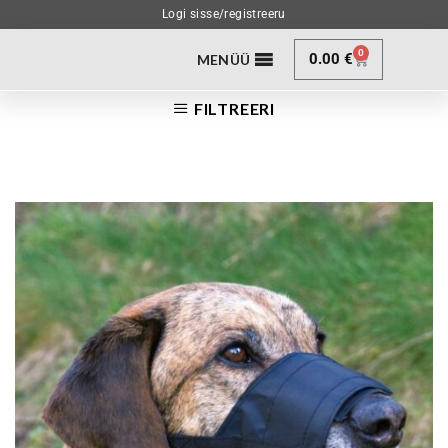
Logi sisse/registreeru
0
0.00
€
MENÜÜ
FILTREERI