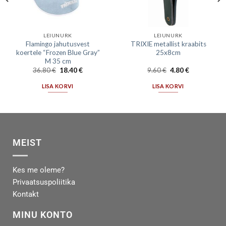
LEIUNURK
LEIUNURK
Flamingo jahutusvest
TRIXIE metallist kraabits
koertele “Frozen Blue Gray”
25x8cm
M 35 cm
36.80
€
18.40
€
9.60
€
4.80
€
LISA KORVI
LISA KORVI
MEIST
Kes me oleme?
Privaatsuspoliitika
Kontakt
MINU KONTO