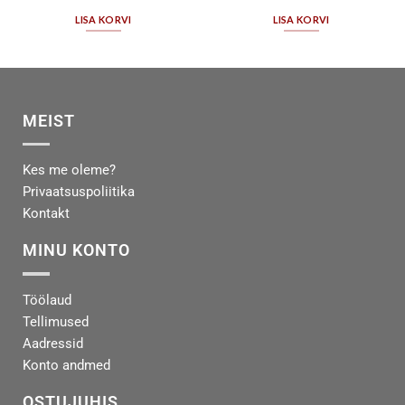
LISA KORVI
LISA KORVI
MEIST
Kes me oleme?
Privaatsuspoliitika
Kontakt
MINU KONTO
Töölaud
Tellimused
Aadressid
Konto andmed
OSTUJUHIS