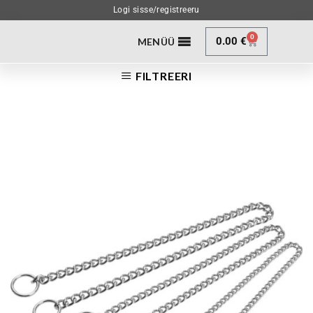
Logi sisse/registreeru
0
0.00
€
MENÜÜ
FILTREERI