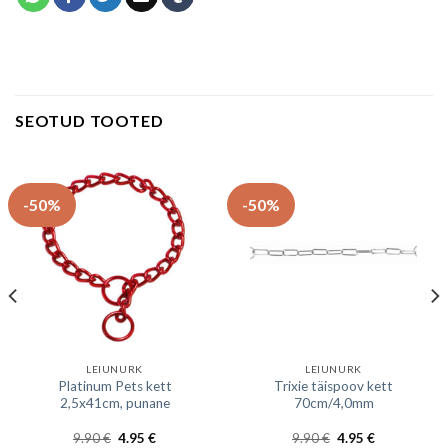
SEOTUD TOOTED
-50%
-50%
LEIUNURK
LEIUNURK
Platinum Pets kett
Trixie täispoov kett
2,5x41cm, punane
70cm/4,0mm
9.90
€
4.95
€
9.90
€
4.95
€