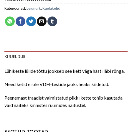
Kategooriad:
Leiunurk
,
Kaelaketid
KIRJELDUS
Lühikeste lülide tõttu jookseb see kett väga hästi läbi rõnga.
Need ketid ei ole VDH-testide jaoks heaks kiidetud.
Peenemast traadist valmistatud pikki kette tohib kasutada
vaid näiteks kinnistes ruumides näitustel.
SEOTUD TOOTED