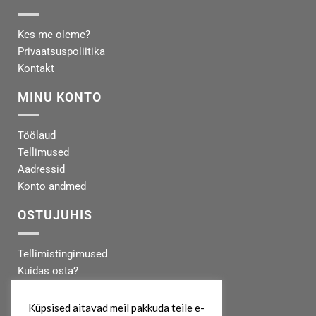
Kes me oleme?
Privaatsuspoliitika
Kontakt
MINU KONTO
Töölaud
Tellimused
Aadressid
Konto andmed
OSTUJUHIS
Tellimistingimused
Kuidas osta?
Makseinfo
Tarneinfo
Küpsised aitavad meil pakkuda teile e-