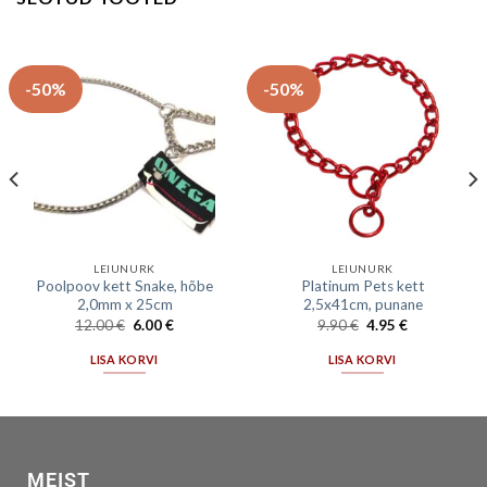
-50%
-50%
LEIUNURK
LEIUNURK
Poolpoov kett Snake, hõbe
Platinum Pets kett
2,0mm x 25cm
2,5x41cm, punane
12.00
€
6.00
€
9.90
€
4.95
€
LISA KORVI
LISA KORVI
MEIST