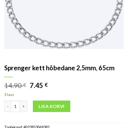
Sprenger kett hõbedane 2,5mm, 65cm
14.90
7.45
€
€
3 laos
LISA KORVI
Tootekood:
4022853069382