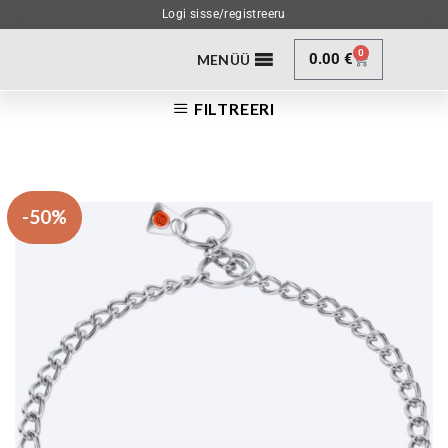
Logi sisse/registreeru
0
0.00
€
MENÜÜ
FILTREERI
-50%