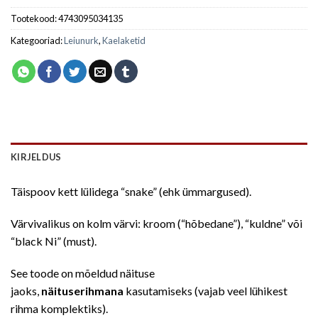
Tootekood:
4743095034135
Kategooriad:
Leiunurk
,
Kaelaketid
KIRJELDUS
Täispoov kett lülidega “snake” (ehk ümmargused).
Värvivalikus on kolm värvi: kroom (“hõbedane”), “kuldne” või
“black Ni” (must).
See toode on mõeldud näituse
jaoks,
näituserihmana
kasutamiseks (vajab veel lühikest
rihma komplektiks).