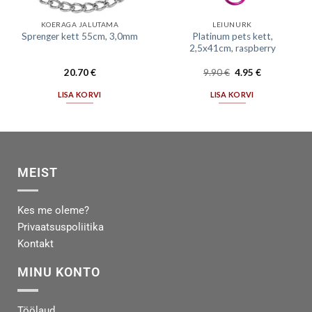
KOERAGA JALUTAMA
LEIUNURK
Platinum pets kett,
Sprenger kett 55cm, 3,0mm
2,5x41cm, raspberry
20.70
€
9.90
€
4.95
€
LISA KORVI
LISA KORVI
MEIST
Kes me oleme?
Privaatsuspoliitika
Kontakt
MINU KONTO
Töölaud