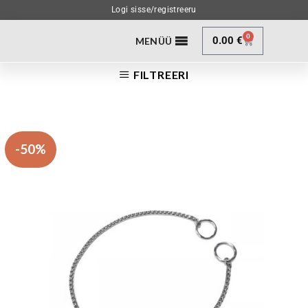
Logi sisse/registreeru
0
0.00
€
MENÜÜ
FILTREERI
-50%