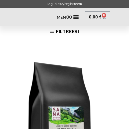
Logi sisse/registreeru
0
0.00
€
MENÜÜ
FILTREERI