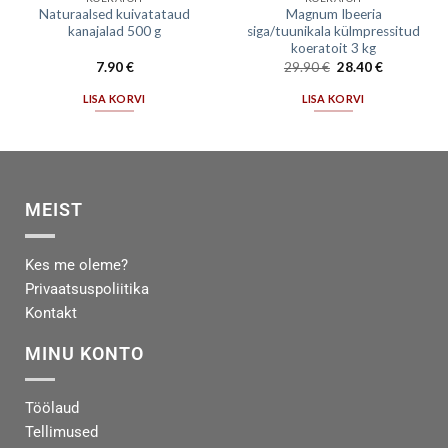
Naturaalsed kuivatataud
Magnum Ibeeria
kanajalad 500 g
siga/tuunikala külmpressitud
koeratoit 3 kg
7.90
€
29.90
€
28.40
€
LISA KORVI
LISA KORVI
MEIST
Kes me oleme?
Privaatsuspoliitika
Kontakt
MINU KONTO
Töölaud
Tellimused