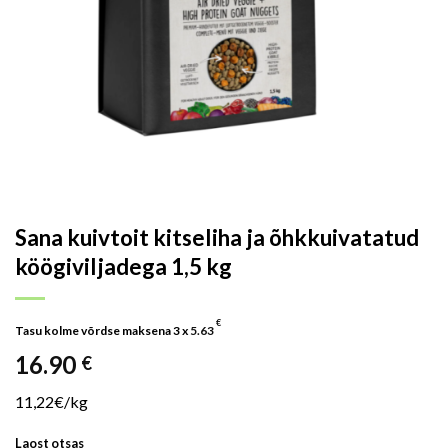
Sana kuivtoit kitseliha ja õhkkuivatatud
köögiviljadega 1,5 kg
€
Tasu kolme võrdse maksena 3 x
5.63
16.90
€
11,22€/kg
Laost otsas