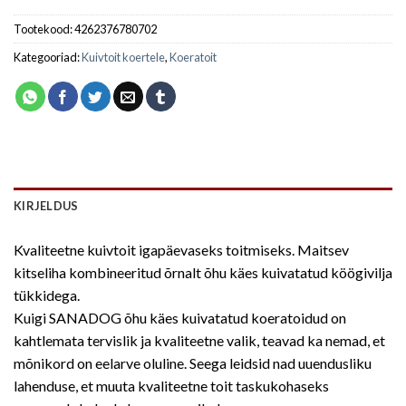
Tootekood:
4262376780702
Kategooriad:
Kuivtoit koertele
,
Koeratoit
KIRJELDUS
Kvaliteetne kuivtoit igapäevaseks toitmiseks. Maitsev
kitseliha kombineeritud õrnalt õhu käes kuivatatud köögivilja
tükkidega.
Kuigi SANADOG õhu käes kuivatatud koeratoidud on
kahtlemata tervislik ja kvaliteetne valik, teavad ka nemad, et
mõnikord on eelarve oluline. Seega leidsid nad uuendusliku
lahenduse, et muuta kvaliteetne toit taskukohaseks