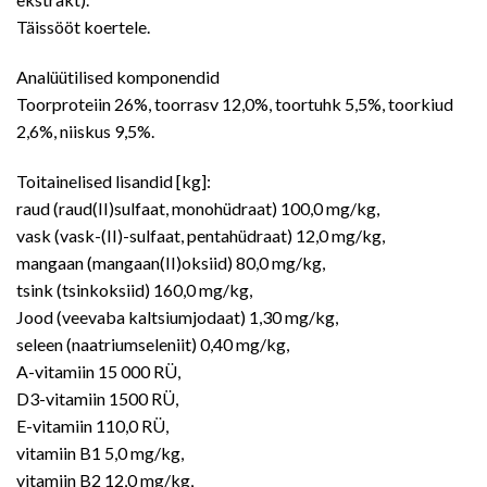
Täissööt koertele.
Analüütilised komponendid
Toorproteiin 26%, toorrasv 12,0%, toortuhk 5,5%, toorkiud
2,6%, niiskus 9,5%.
Toitainelised lisandid [kg]:
raud (raud(II)sulfaat, monohüdraat) 100,0 mg/kg,
vask (vask-(II)-sulfaat, pentahüdraat) 12,0 mg/kg,
mangaan (mangaan(II)oksiid) 80,0 mg/kg,
tsink (tsinkoksiid) 160,0 mg/kg,
Jood (veevaba kaltsiumjodaat) 1,30 mg/kg,
seleen (naatriumseleniit) 0,40 mg/kg,
A-vitamiin 15 000 RÜ,
D3-vitamiin 1500 RÜ,
E-vitamiin 110,0 RÜ,
vitamiin B1 5,0 mg/kg,
vitamiin B2 12,0 mg/kg,