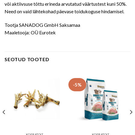
või aktiivsuse tõttu erineda arvutatud väärtustest kuni 50%.
Need on vaid lähtekohad päevase toidukoguse hindamisel.
Tootja SANADOG GmbH Saksamaa
Maaletooja: OÜ Eurotek
SEOTUD TOOTED
-5%
KOERATOIT
KOERATOIT