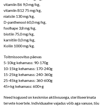
vitamiin B6 9,0 mg/kg,
vitamiin B12 75 mg/kg,
niatsiin 130 mg/kg,
D-panthenool 60,0 mg/kg,
foolhape 3,8 mg/kg,
biotiin 75,0 mg/kg,
karnitiin 0,0 mg/kg,
Koliin 1000 mg/kg.
Toitmissoovitus päevas
5-10kg kehamass: 90-170g
10-15kg kehamass: 170-240g
15-25kg kehamass: 240-360g
25-45kg kehamass: 360-600g
45+kg kehamass: 600+g
Need kogused on keskmise aktiivsusega, steriliseerimata
tervete koertele. Individuaalne vajadus võib aga vanuse, tõu