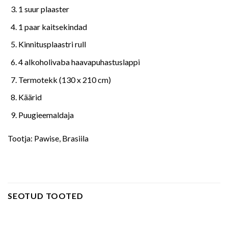
1 suur plaaster
1 paar kaitsekindad
Kinnitusplaastri rull
4 alkoholivaba haavapuhastuslappi
Termotekk (130 x 210 cm)
Käärid
Puugieemaldaja
Tootja: Pawise, Brasiila
SEOTUD TOOTED