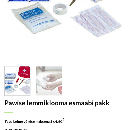
Pawise lemmiklooma esmaabi pakk
€
Tasu kolme võrdse maksena 3 x
4.60