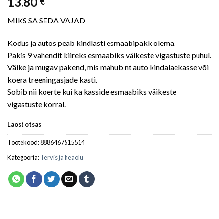
13.80
€
MIKS SA SEDA VAJAD
Kodus ja autos peab kindlasti esmaabipakk olema.
Pakis 9 vahendit kiireks esmaabiks väikeste vigastuste puhul.
Väike ja mugav pakend, mis mahub nt auto kindalaekasse või
koera treeningasjade kasti.
Sobib nii koerte kui ka kasside esmaabiks väikeste
vigastuste korral.
Laost otsas
Tootekood:
8886467515514
Kategooria:
Tervis ja heaolu