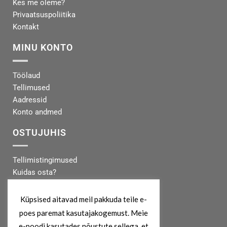
Kes me oleme?
Privaatsuspoliitika
Kontakt
MINU KONTO
Töölaud
Tellimused
Aadressid
Konto andmed
OSTUJUHIS
Tellimistingimused
Kuidas osta?
Makseinfo
Tarneinfo
Küpsised aitavad meil pakkuda teile e-
poes paremat kasutajakogemust. Meie
MEIST
e-poodi kasutades nõustute sellega, et