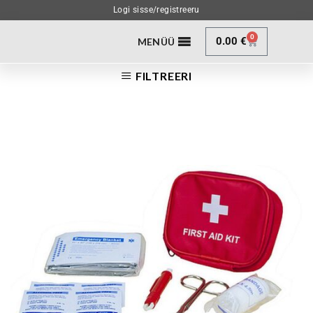
Logi sisse/registreeru
0
0.00
€
MENÜÜ
FILTREERI