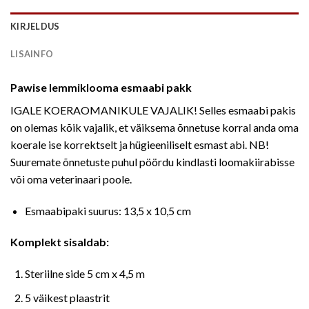
KIRJELDUS
LISAINFO
Pawise lemmiklooma esmaabi pakk
IGALE KOERAOMANIKULE VAJALIK! Selles esmaabi pakis
on olemas kõik vajalik, et väiksema õnnetuse korral anda oma
koerale ise korrektselt ja hügieeniliselt esmast abi. NB!
Suuremate õnnetuste puhul pöördu kindlasti loomakiirabisse
või oma veterinaari poole.
Esmaabipaki suurus: 13,5 x 10,5 cm
Komplekt sisaldab:
Steriilne side 5 cm x 4,5 m
5 väikest plaastrit