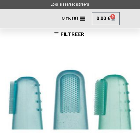
Logi sisse/registreeru
0
0.00
€
MENÜÜ
FILTREERI