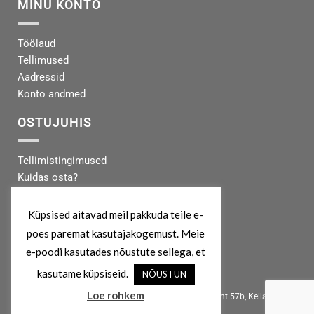
MINU KONTO
Töölaud
Tellimused
Aadressid
Konto andmed
OSTUJUHIS
Tellimistingimused
Kuidas osta?
Makseinfo
Tarneinfo
Küpsised aitavad meil pakkuda teile e-
poes paremat kasutajakogemust. Meie
MEIST
e-poodi kasutades nõustute sellega, et
kasutame küpsiseid.
NÕUSTUN
info@koertekeskus.ee
Loe rohkem
Koertekeskus, Rõõmu Kaubamaja, Haapsalu mnt 57b, Keila, 76607