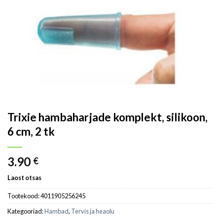
Trixie hambaharjade komplekt, silikoon,
6 cm, 2 tk
3.90
€
Laost otsas
Tootekood:
4011905256245
Kategooriad:
Hambad
,
Tervis ja heaolu