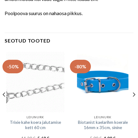
Poolpoova suurus on nahaosa pikkus.
SEOTUD TOOTED
-50%
-80%
LEIUNURK
LEIUNURK
Trixie kahe koera jalutamise
Biotanist kaelarihm koerale
kett 60 cm
16mm x 35cm, sinine