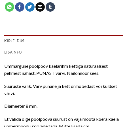
KIRJELDUS
LISAINFO
Ümmargune poolpoov kaelarihm kettiga naturaalsest
pehmest nahast, PUNAST värvi. Nailonnöör sees.
Suuruste valik. Värv punane ja kett on hõbedast või kuldset
värvi.
Diameeter 8 mm.
Et valida õige poolpoova suurust on vaja mõõta koera kaela
ümbermõõdu kõrvade taga. Mitte lisada cm.