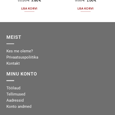
11.20
€
5.60
€
5.00
€
1.00
€
LISA KORVI
LISA KORVI
MEIST
Kes me oleme?
Privaatsuspoliitika
Kontakt
MINU KONTO
Töölaud
Tellimused
Aadressid
Konto andmed