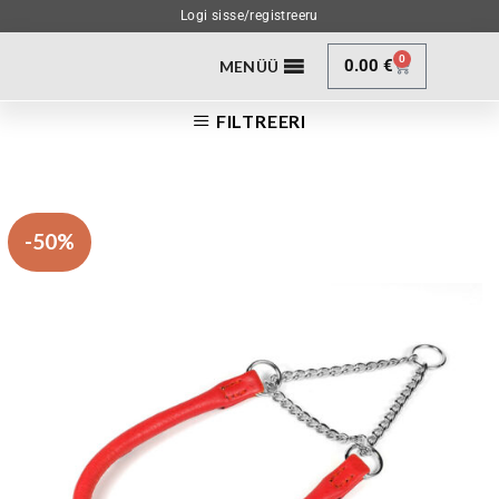
Logi sisse/registreeru
0
0.00
€
MENÜÜ
FILTREERI
-50%