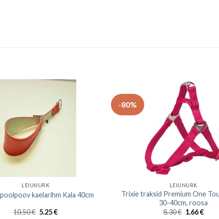
-80%
LEIUNURK
LEIUNURK
Trixie traksid Premium One To
poolpoov kaelarihm Kala 40cm
30-40cm, roosa
10.50
€
5.25
€
8.30
€
1.66
€