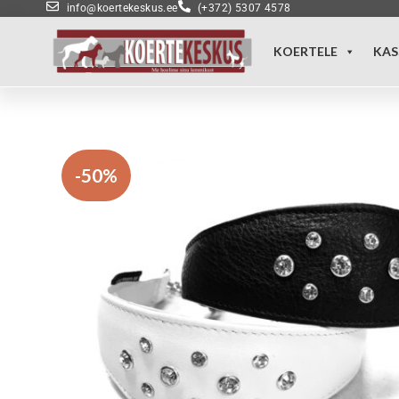
info@koertekeskus.ee
(+372) 5307 4578
KOERTELE
KAS
-50%