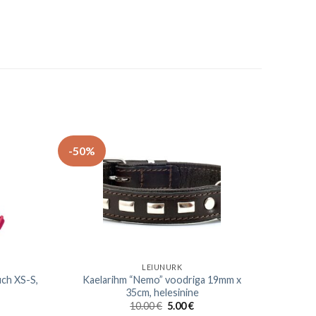
-50%
LEIUNURK
uch XS-S,
Kaelarihm “Nemo” voodriga 19mm x
35cm, helesinine
10.00
€
5.00
€