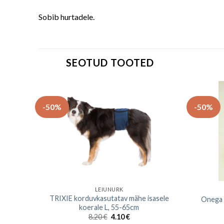
Sobib hurtadele.
SEOTUD TOOTED
-50%
-50%
LEIUNURK
TRIXIE korduvkasutatav mähe isasele
nine M
Onega 
koerale L, 55-65cm
8.20
€
4.10
€