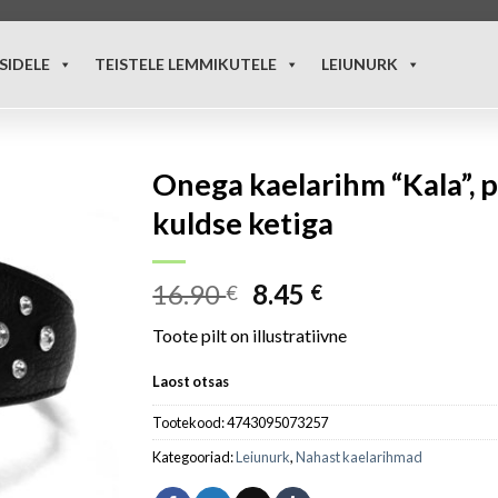
SIDELE
TEISTELE LEMMIKUTELE
LEIUNURK
Onega kaelarihm “Kala”, p
kuldse ketiga
16.90
8.45
€
€
Toote pilt on illustratiivne
Laost otsas
Tootekood:
4743095073257
Kategooriad:
Leiunurk
,
Nahast kaelarihmad