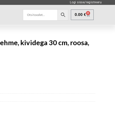
Logi sisse/registreeru
0
0.00
€
ehme, kividega 30 cm, roosa,