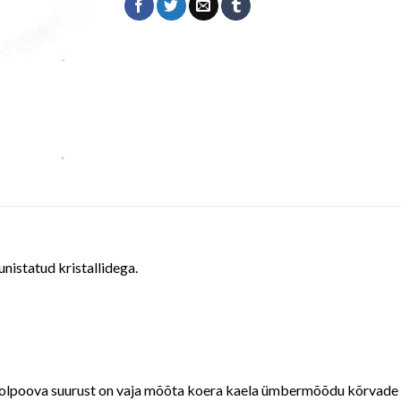
nistatud kristallidega.
oolpoova suurust on vaja mõõta koera kaela ümbermõõdu kõrvade t