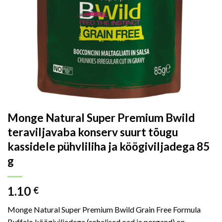
Monge Natural Super Premium Bwild
teraviljavaba konserv suurt tõugu
kassidele pühvliliha ja köögiviljadega 85
g
1.10
€
Monge Natural Super Premium Bwild Grain Free Formula
Buffalo köögiviljadega (rohelised oad ja porgand) on