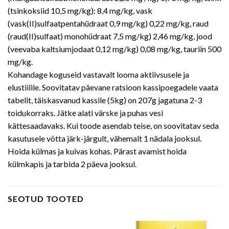
(tsinkoksiid 10,5 mg/kg): 8,4 mg/kg, vask
(vask(II)sulfaatpentahüdraat 0,9 mg/kg) 0,22 mg/kg, raud
(raud(II)sulfaat) monohüdraat 7,5 mg/kg) 2,46 mg/kg, jood
(veevaba kaltsiumjodaat 0,12 mg/kg) 0,08 mg/kg, tauriin 500
mg/kg.
Kohandage koguseid vastavalt looma aktiivsusele ja
elustiilile. Soovitatav päevane ratsioon kassipoegadele vaata
tabelit, täiskasvanud kassile (5kg) on ​​207g jagatuna 2-3
toidukorraks. Jätke alati värske ja puhas vesi
kättesaadavaks. Kui toode asendab teise, on soovitatav seda
kasutusele võtta järk-järgult, vähemalt 1 nädala jooksul.
Hoida külmas ja kuivas kohas. Pärast avamist hoida
külmkapis ja tarbida 2 päeva jooksul.
SEOTUD TOOTED