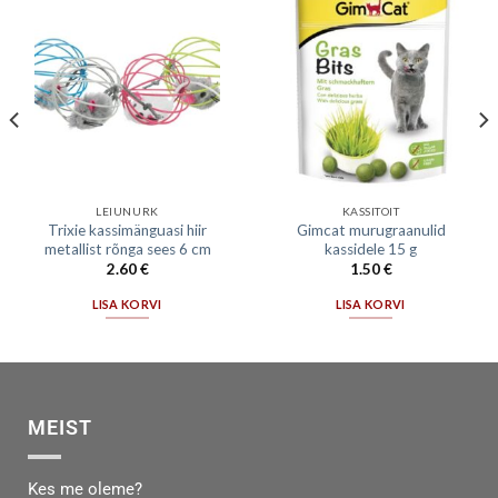
LEIUNURK
KASSITOIT
Trixie kassimänguasi hiir
Gimcat murugraanulid
metallist rõnga sees 6 cm
kassidele 15 g
2.60
€
1.50
€
LISA KORVI
LISA KORVI
MEIST
Kes me oleme?