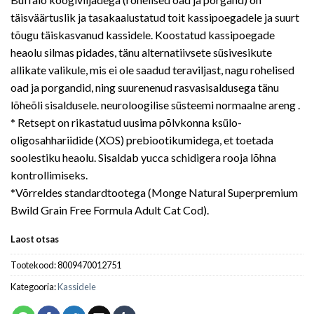
täisväärtuslik ja tasakaalustatud toit kassipoegadele ja suurt
tõugu täiskasvanud kassidele. Koostatud kassipoegade
heaolu silmas pidades, tänu alternatiivsete süsivesikute
allikate valikule, mis ei ole saadud teraviljast, nagu rohelised
oad ja porgandid, ning suurenenud rasvasisaldusega tänu
lõheõli sisaldusele. neuroloogilise süsteemi normaalne areng .
* Retsept on rikastatud uusima põlvkonna ksülo-
oligosahhariidide (XOS) prebiootikumidega, et toetada
soolestiku heaolu. Sisaldab yucca schidigera rooja lõhna
kontrollimiseks.
*Võrreldes standardtootega (Monge Natural Superpremium
Bwild Grain Free Formula Adult Cat Cod).
Laost otsas
Tootekood:
8009470012751
Kategooria:
Kassidele