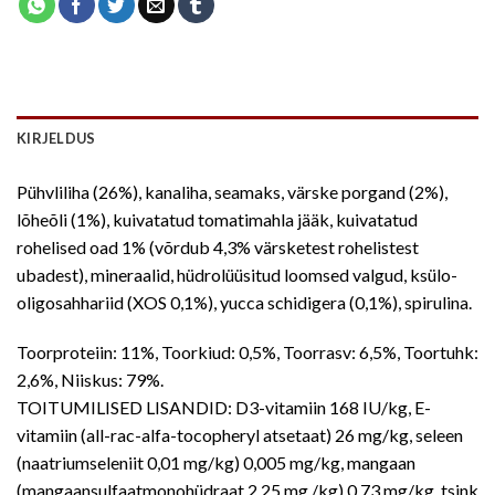
KIRJELDUS
Pühvliliha (26%), kanaliha, seamaks, värske porgand (2%),
lõheõli (1%), kuivatatud tomatimahla jääk, kuivatatud
rohelised oad 1% (võrdub 4,3% värsketest rohelistest
ubadest), mineraalid, hüdrolüüsitud loomsed valgud, ksülo-
oligosahhariid (XOS 0,1%), yucca schidigera (0,1%), spirulina.
Toorproteiin: 11%, Toorkiud: 0,5%, Toorrasv: 6,5%, Toortuhk:
2,6%, Niiskus: 79%.
TOITUMILISED LISANDID: D3-vitamiin 168 IU/kg, E-
vitamiin (all-rac-alfa-tocopheryl atsetaat) 26 mg/kg, seleen
(naatriumseleniit 0,01 mg/kg) 0,005 mg/kg, mangaan
(mangaansulfaatmonohüdraat 2,25 mg /kg) 0,73 mg/kg, tsink