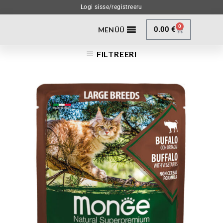
Logi sisse/registreeru
0
0.00
€
MENÜÜ
FILTREERI