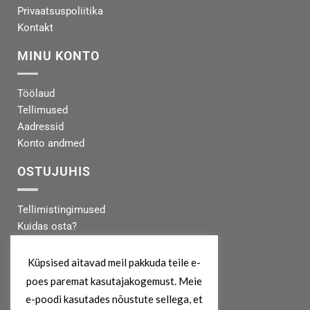
Privaatsuspoliitika
Kontakt
MINU KONTO
Töölaud
Tellimused
Aadressid
Konto andmed
OSTUJUHIS
Tellimistingimused
Kuidas osta?
Makseinfo
Tarneinfo
Küpsised aitavad meil pakkuda teile e-
poes paremat kasutajakogemust. Meie
MEIST
e-poodi kasutades nõustute sellega, et