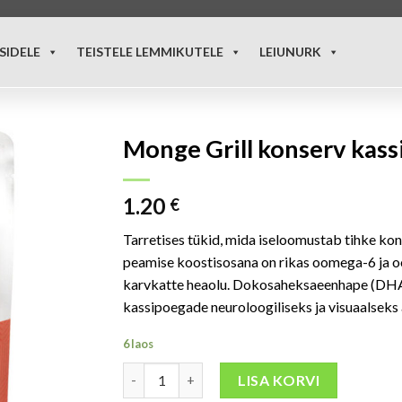
SIDELE
TEISTELE LEMMIKUTELE
LEIUNURK
Monge Grill konserv kass
1.20
€
Tarretises tükid, mida iseloomustab tihke kon
peamise koostisosana on rikas oomega-6 ja o
karvkatte heaolu. Dokosaheksaeenhape (DHA),
kassipoegade neuroloogiliseks ja visuaalseks
6 laos
LISA KORVI