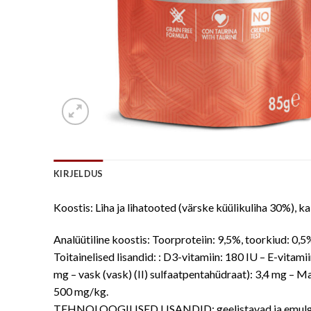
KIRJELDUS
Koostis: Liha ja lihatooted (värske küülikuliha 30%), ka
Analüütiline koostis: Toorproteiin: 9,5%, toorkiud: 0,
Toitainelised lisandid: : D3-vitamiin: 180 IU – E-vitam
mg – vask (vask) (II) sulfaatpentahüdraat): 3,4 mg – M
500 mg/kg.
TEHNOLOOGILISED LISANDID: geelistavad ja emulge