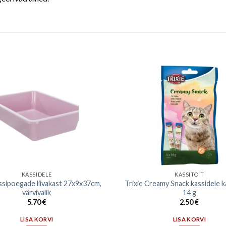
KASSIDELE
KASSITOIT
assipoegade liivakast 27x9x37cm,
Trixie Creamy Snack kassidele k
värvivalik
14 g
5.70
€
2.50
€
LISA KORVI
LISA KORVI