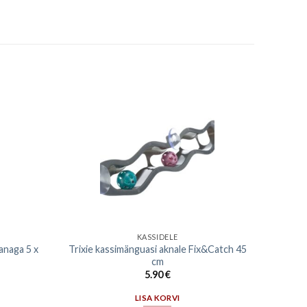
KASSIDELE
anaga 5 x
Trixie kassimänguasi aknale Fix&Catch 45
cm
5.90
€
LISA KORVI