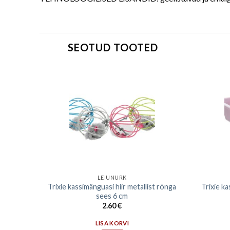
SEOTUD TOOTED
LEIUNURK
 kala
Trixie kassimänguasi hiir metallist rõnga
Trixie k
sees 6 cm
2.60
€
LISA KORVI