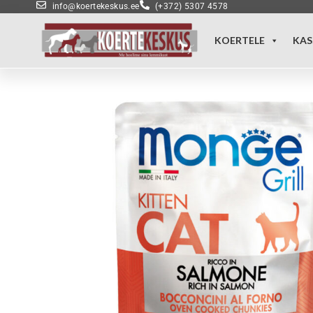
info@koertekeskus.ee
(+372) 5307 4578
KOERTELE
KAS