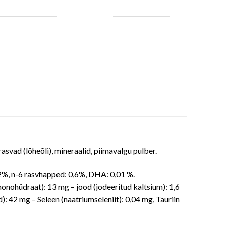
rasvad (lõheõli), mineraalid, piimavalgu pulber.
0,2%, n-6 rasvhapped: 0,6%, DHA: 0,01 %.
tmonohüdraat): 13 mg – jood (jodeeritud kaltsium): 1,6
: 42 mg – Seleen (naatriumseleniit): 0,04 mg, Tauriin