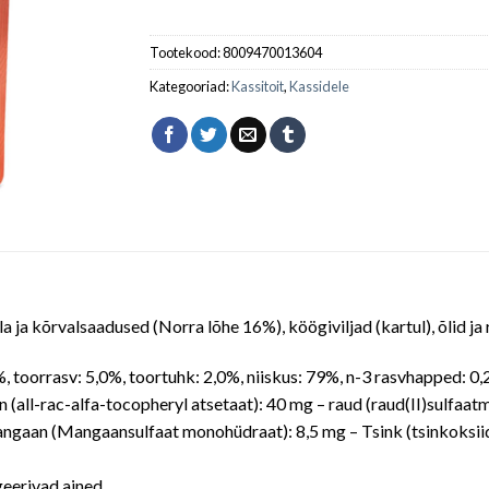
Tootekood:
8009470013604
Kategooriad:
Kassitoit
,
Kassidele
la ja kõrvalsaadused (Norra lõhe 16%), köögiviljad (kartul), õlid ja 
5%, toorrasv: 5,0%, toortuhk: 2,0%, niiskus: 79%, n-3 rasvhapped: 
iin (all-rac-alfa-tocopheryl atsetaat): 40 mg – raud (raud(II)sulfaa
angaan (Mangaansulfaat monohüdraat): 8,5 mg – Tsink (tsinkoksiid)
erivad ained.