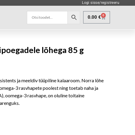
Logi sisse/registreeru
0
0.00
€
ipoegadele lõhega 85 g
sistents ja meeldiv tüüpiline kalaaroom. Norra lõhe
omega-3 rasvhapete poolest ning toetab naha ja
 oomega-3 rasvhape, on oluline toitaine
 arenguks.