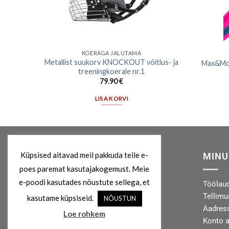
KOERAGA JALUTAMA
 80 cm,
Metallist suukorv KNOCKOUT võitlus- ja
Max&Moll
treeningkoerale nr.1
79.90
€
LISA KORVI
Küpsised aitavad meil pakkuda teile e-
MEIST
MINU
poes paremat kasutajakogemust. Meie
e-poodi kasutades nõustute sellega, et
Kes me oleme?
Töölau
Privaatsuspoliitika
Tellim
kasutame küpsiseid.
NÕUSTUN
Kontakt
Aadres
Loe rohkem
Konto 