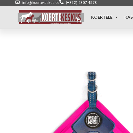
info@koertekeskus.ee
(+372) 5307 4578
KOERTELE
KAS