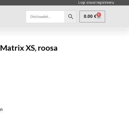
Logi sisse/registreeru
0
0.00
€
Matrix XS, roosa
on