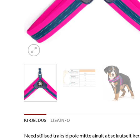
KIRJELDUS
LISAINFO
Need stiilsed traksid pole mitte ainult absoluutselt ke