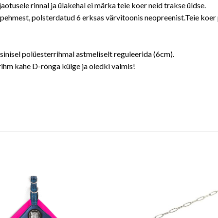
otusele rinnal ja ülakehal ei märka teie koer neid trakse üldse.
ti pehmest, polsterdatud 6 erksas värvitoonis neopreenist.Teie ko
nisel polüesterrihmal astmeliselt reguleerida (6cm).
srihm kahe D-rõnga külge ja oledki valmis!