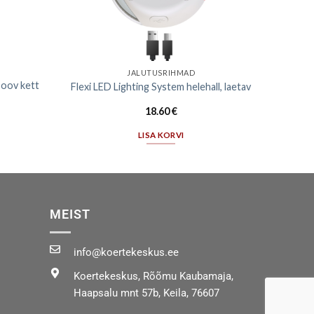
JALUTUSRIHMAD
poov kett
Flexi LED Lighting System helehall, laetav
18.60
€
LISA KORVI
MEIST
info@koertekeskus.ee
Koertekeskus, Rõõmu Kaubamaja,
Haapsalu mnt 57b, Keila, 76607