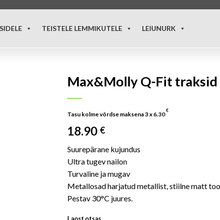
SIDELE
TEISTELE LEMMIKUTELE
LEIUNURK
Max&Molly Q-Fit traksid 
€
Tasu kolme võrdse maksena 3 x
6.30
18.90
€
Suurepärane kujundus
Ultra tugev nailon
Turvaline ja mugav
Metallosad harjatud metallist, stiilne matt to
Pestav 30°C juures.
Laost otsas