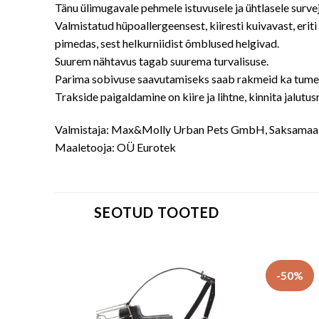
Tänu ülimugavale pehmele istuvusele ja ühtlasele surveja
Valmistatud hüpoallergeensest, kiiresti kuivavast, eri
pimedas, sest helkurniidist õmblused helgivad.
Suurem nähtavus tagab suurema turvalisuse.
Parima sobivuse saavutamiseks saab rakmeid ka tumesi
Trakside paigaldamine on kiire ja lihtne, kinnita jalutu
Valmistaja: Max&Molly Urban Pets GmbH, Saksamaa
Maaletooja: OÜ Eurotek
SEOTUD TOOTED
-50%