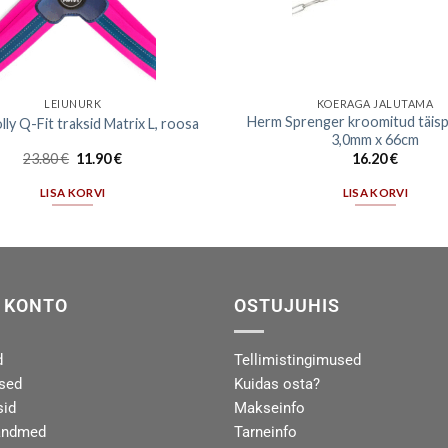
LEIUNURK
KOERAGA JALUTAMA
Herm Sprenger kroomitud täis
y Q-Fit traksid Matrix L, roosa
3,0mm x 66cm
23.80
€
11.90
€
16.20
€
LISA KORVI
LISA KORVI
 KONTO
OSTUJUHIS
d
Tellimistingimused
used
Kuidas osta?
sid
Makseinfo
andmed
Tarneinfo