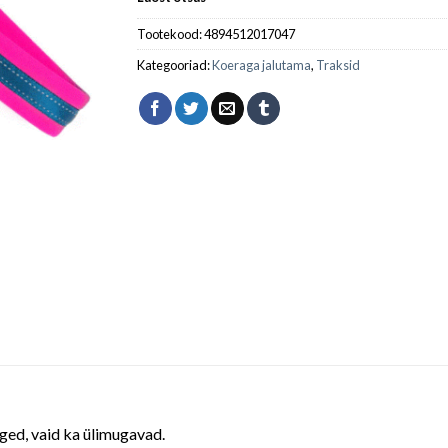
Tootekood:
4894512017047
Kategooriad:
Koeraga jalutama
,
Traksid
rged, vaid ka ülimugavad.