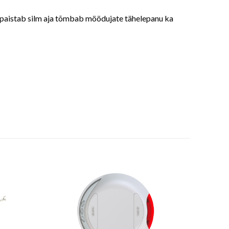
er paistab silm aja tõmbab möödujate tähelepanu ka