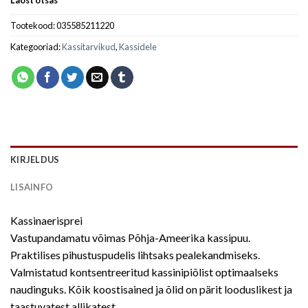
Laost otsas
Tootekood:
035585211220
Kategooriad:
Kassitarvikud
,
Kassidele
KIRJELDUS
LISAINFO
Kassinaerisprei
Vastupandamatu võimas Põhja-Ameerika kassipuu.
Praktilises pihustuspudelis lihtsaks pealekandmiseks.
Valmistatud kontsentreeritud kassinipiõlist optimaalseks
naudinguks. Kõik koostisained ja õlid on pärit looduslikest ja
taastuvatest allikatest.