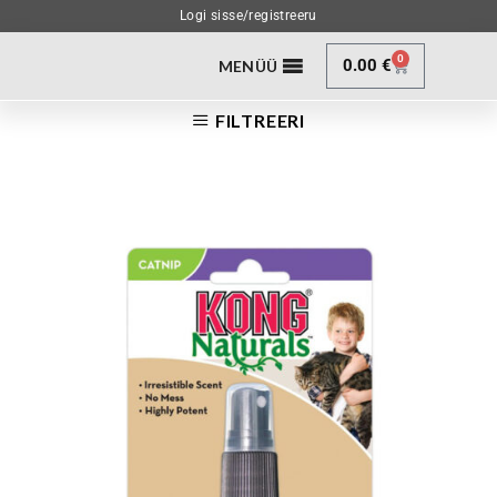
Logi sisse/registreeru
0
0.00
€
MENÜÜ
FILTREERI