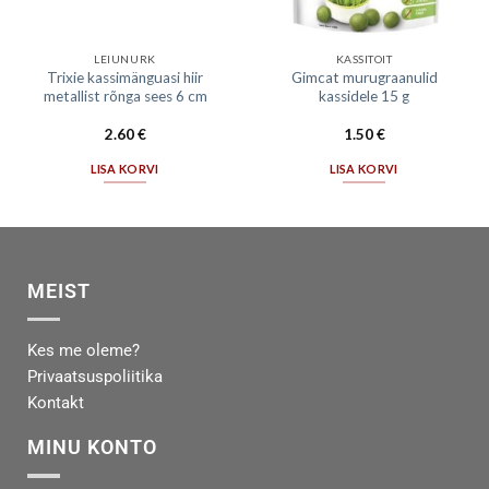
LEIUNURK
KASSITOIT
Trixie kassimänguasi hiir
Gimcat murugraanulid
metallist rõnga sees 6 cm
kassidele 15 g
2.60
€
1.50
€
LISA KORVI
LISA KORVI
MEIST
Kes me oleme?
Privaatsuspoliitika
Kontakt
MINU KONTO