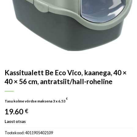
Kassitualett Be Eco Vico, kaanega, 40 ×
40 × 56 cm, antratsiit/hall-roheline
€
Tasu kolme võrdse maksena 3 x
6.53
19.60
€
Laost otsas
Tootekood:
4011905402109