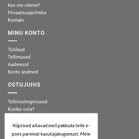
Kes me oleme?
Privaatsuspoliitika
Kontakt
MINU KONTO
Töölaud
Tellimused
Aadressid
Konto andmed
OSTUJUHIS
Tellimistingimused
Kuidas osta?
Makseinfo
Tarneinfo
Küpsised aitavad meil pakkuda teile e-
poes paremat kasutajakogemust. Meie
MEIST