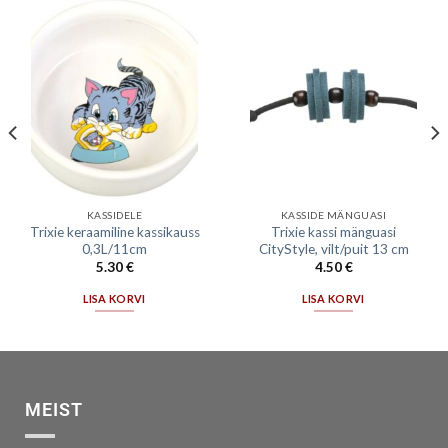
KASSIDELE
KASSIDE MÄNGUASI
Trixie keraamiline kassikauss
Trixie kassi mänguasi
0,3L/11cm
CityStyle, vilt/puit 13 cm
5.30
€
4.50
€
LISA KORVI
LISA KORVI
MEIST