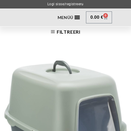
Logi sisse/registreeru
0
0.00
€
MENÜÜ
FILTREERI