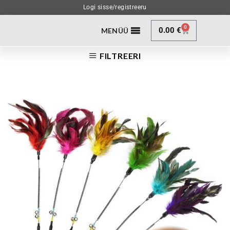
Logi sisse/registreeru
0
0.00
€
MENÜÜ
FILTREERI