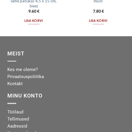
lame patukas 4,5 x 15 cm,
must
beez
9.60
€
7.80
€
LISA KORVI
LISA KORVI
MEIST
Kes me oleme?
Privaatsuspoliitika
Kontakt
MINU KONTO
Töölaud
Tellimused
Aadressid