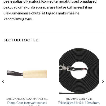
peale paljusid kasutusi. Kõrged termoaktiivsed omadused
pakuvad omakorda suurepärase kaitse külma eest ilma
ülekuumenemise ohuta, et tagada maksimaalne
kandmismugavus.
SEOTUD TOOTED
VARRUKAD, NUTSUD, NAHAST TIRIMISNUTSUD
TREENINGVAHENDID
Dingo Gear tugevast nahast
Trixie jäljenöör S-L 10m/6mm,