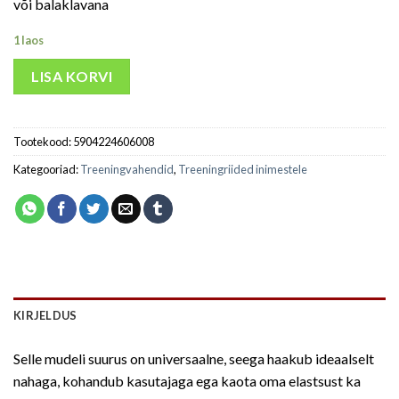
või balaklavana
1 laos
LISA KORVI
Tootekood:
5904224606008
Kategooriad:
Treeningvahendid
,
Treeningriided inimestele
KIRJELDUS
Selle mudeli suurus on universaalne, seega haakub ideaalselt
nahaga, kohandub kasutajaga ega kaota oma elastsust ka