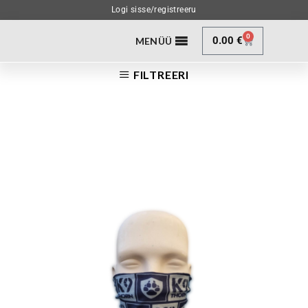
Logi sisse/registreeru
0
0.00
€
MENÜÜ
FILTREERI