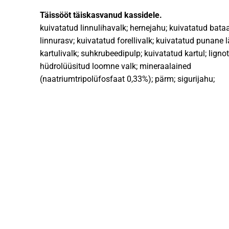
Täissööt täiskasvanud kassidele.
kuivatatud linnulihavalk; hernejahu; kuivatatud bataa
linnurasv; kuivatatud forellivalk; kuivatatud punane l
kartulivalk; suhkrubeedipulp; kuivatatud kartul; lignot
hüdrolüüsitud loomne valk; mineraalained
(naatriumtripolüfosfaat 0,33%); pärm; sigurijahu;