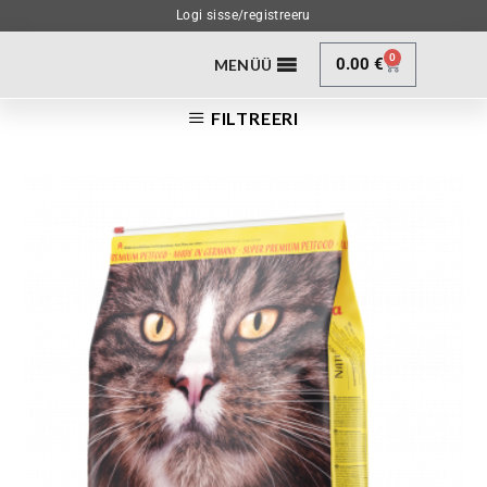
Logi sisse/registreeru
0
0.00
€
MENÜÜ
FILTREERI