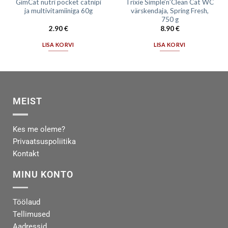
GimCat nutri pocket catnipi
Trixie Simple’n’Clean Cat WC
ja multivitamiiniga 60g
värskendaja, Spring Fresh,
750 g
2.90
€
8.90
€
LISA KORVI
LISA KORVI
MEIST
Kes me oleme?
Privaatsuspoliitika
Kontakt
MINU KONTO
Töölaud
Tellimused
Aadressid