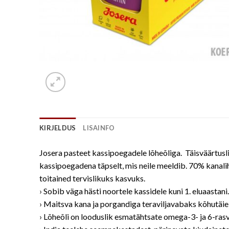
KIRJELDUS
LISAINFO
Josera pasteet kassipoegadele lõheõliga. Täisväärtusl
kassipoegadena täpselt, mis neile meeldib. 70% kanalih
toitained tervislikuks kasvuks.
› Sobib väga hästi noortele kassidele kuni 1. eluaastani.
› Maitsva kana ja porgandiga teraviljavabaks kõhutäie
› Lõheõli on looduslik esmatähtsate omega-3- ja 6-rasv