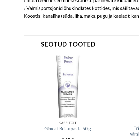
› India teelehe seemnekestadest pärinevate kiudaineteg
› Valmisportsjonid õhukindlates kottides, mis säilitava
Koostis: kanaliha (süda, liha, maks, pugu ja kaelad); k
SEOTUD TOOTED
KASSITOIT
Tr
el 10 L
Gimcat Relax pasta 50 g
värs