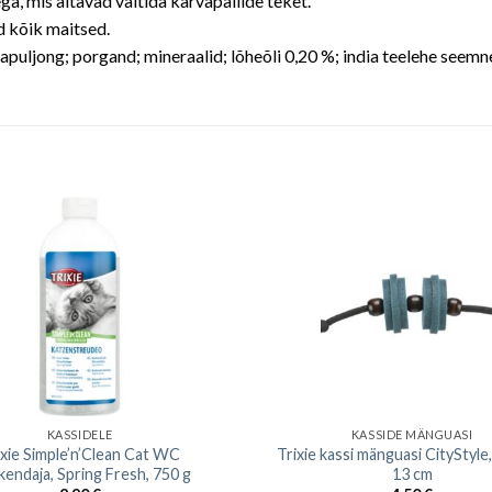
a, mis aitavad vältida karvapallide teket.
d kõik maitsed.
anapuljong; porgand; mineraalid; lõheõli 0,20 %; india teelehe seem
KASSIDELE
KASSIDE MÄNGUASI
ixie Simple’n’Clean Cat WC
Trixie kassi mänguasi CityStyle, 
kendaja, Spring Fresh, 750 g
13 cm