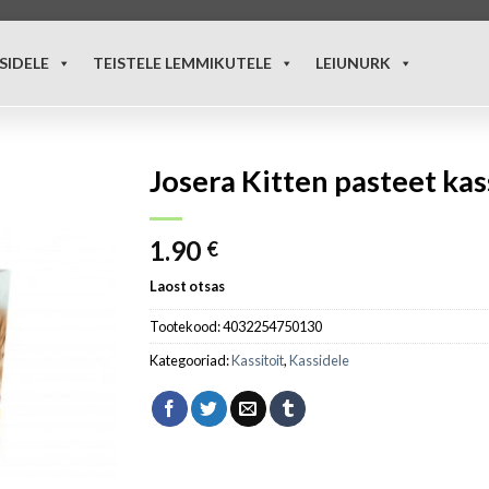
SIDELE
TEISTELE LEMMIKUTELE
LEIUNURK
Josera Kitten pasteet ka
1.90
€
Laost otsas
Tootekood:
4032254750130
Kategooriad:
Kassitoit
,
Kassidele