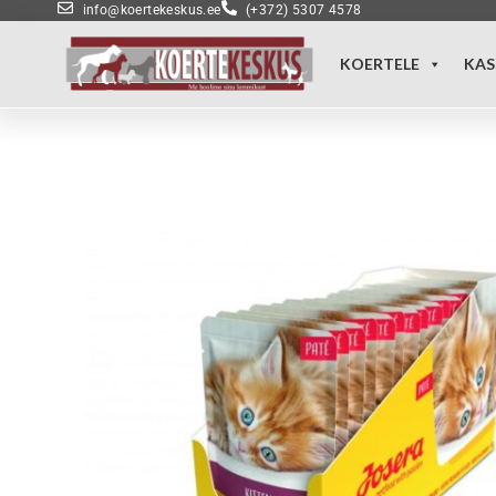
info@koertekeskus.ee
(+372) 5307 4578
KOERTELE
KAS