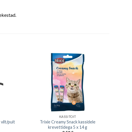
nekestad.
KASSITOIT
vilt/puit
Trixie Creamy Snack kassidele
krevettidega 5 x 14 g