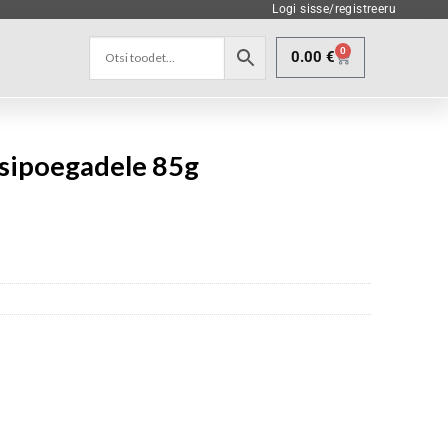
Logi sisse/registreeru
0
0.00
€
ssipoegadele 85g