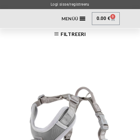
Logi sisse/registreeru
0
0.00
€
MENÜÜ
FILTREERI