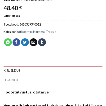
48.40
€
Laost otsas
Tootekood:
6410329340512
Kategooriad:
Koeraga jalutama
,
Traksid
KIRJELDUS
LISAINFO
Tootetutvustus, otstarve
Venture tirimisvastased traksid sobivad hästi aktiivsele