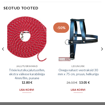
SEOTUD TOOTED
-50%
JALUTUSRIHMAD
LEIUNURK
Trixie kutsika jalutusrihm,
Onega nahast veotraksid 30
ekstra väikese karabiiniga
mm x 75 cm, pruun, helkuriga
4mm/8m, punane
12.80
€
26.10
€
13.05
€
LISA KORVI
LISA KORVI