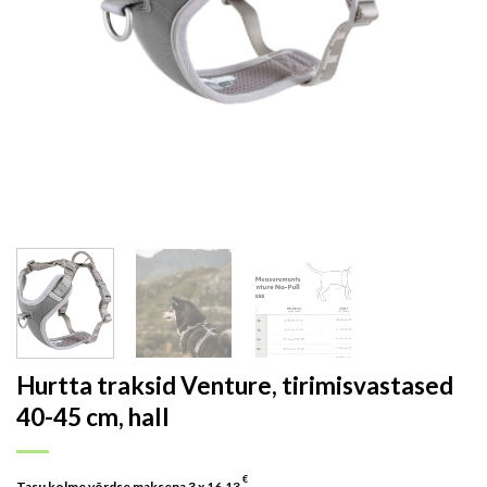
Hurtta traksid Venture, tirimisvastased
40-45 cm, hall
€
Tasu kolme võrdse maksena 3 x
16.13