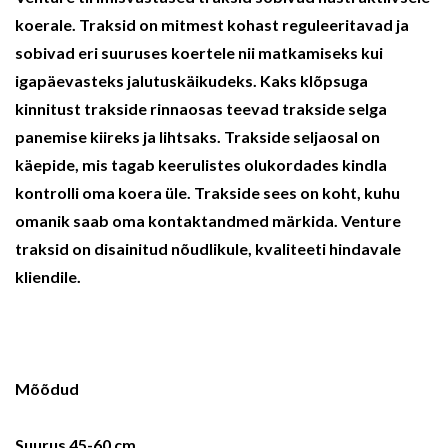
koerale. Traksid on mitmest kohast reguleeritavad ja
sobivad eri suuruses koertele nii matkamiseks kui
igapäevasteks jalutuskäikudeks. Kaks klõpsuga
kinnitust trakside rinnaosas teevad trakside selga
panemise kiireks ja lihtsaks. Trakside seljaosal on
käepide, mis tagab keerulistes olukordades kindla
kontrolli oma koera üle. Trakside sees on koht, kuhu
omanik saab oma kontaktandmed märkida. Venture
traksid on disainitud nõudlikule, kvaliteeti hindavale
kliendile.
Mõõdud
Suurus 45-60 cm