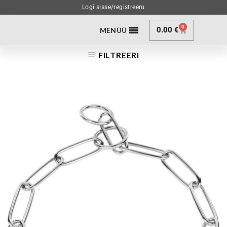
Logi sisse/registreeru
0
0.00
€
MENÜÜ
FILTREERI