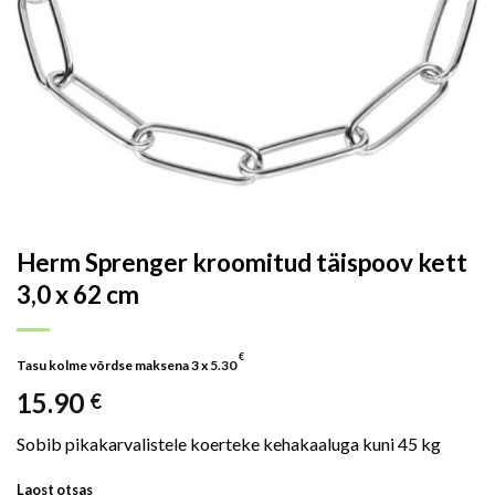
Herm Sprenger kroomitud täispoov kett
3,0 x 62 cm
€
Tasu kolme võrdse maksena 3 x
5.30
15.90
€
Sobib pikakarvalistele koerteke kehakaaluga kuni 45 kg
Laost otsas