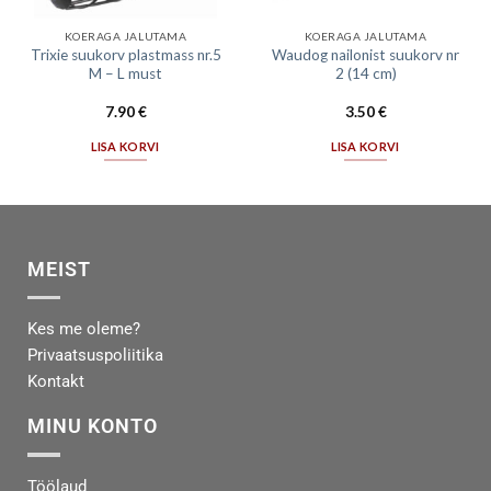
KOERAGA JALUTAMA
KOERAGA JALUTAMA
Trixie suukorv plastmass nr.5
Waudog nailonist suukorv nr
M – L must
2 (14 cm)
7.90
€
3.50
€
LISA KORVI
LISA KORVI
MEIST
Kes me oleme?
Privaatsuspoliitika
Kontakt
MINU KONTO
Töölaud