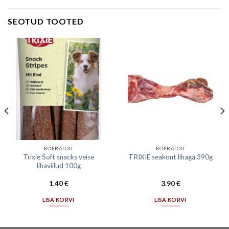
SEOTUD TOOTED
KOERATOIT
KOERATOIT
Trixie Soft snacks veise
TRIXIE seakont lihaga 390g
lihaviilud 100g
1.40
€
3.90
€
LISA KORVI
LISA KORVI