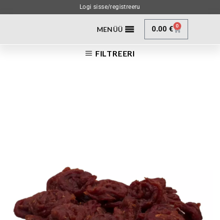
Logi sisse/registreeru
0
0.00
€
MENÜÜ
FILTREERI