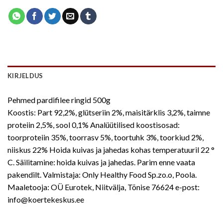
KIRJELDUS
Pehmed pardifilee ringid 500g
Koostis: Part 92,2%, glütseriin 2%, maisitärklis 3,2%, taimne
proteiin 2,5%, sool 0,1% Analüütilised koostisosad:
toorproteiin 35%, toorrasv 5%, toortuhk 3%, toorkiud 2%,
niiskus 22% Hoida kuivas ja jahedas kohas temperatuuril 22 °
C. Säilitamine: hoida kuivas ja jahedas. Parim enne vaata
pakendilt. Valmistaja: Only Healthy Food Sp.zo.o, Poola.
Maaletooja: OÜ Eurotek, Niitvälja, Tõnise 76624 e-post:
info@koertekeskus.ee