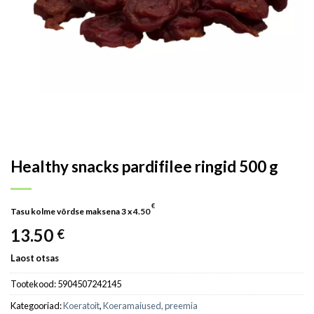
Healthy snacks pardifilee ringid 500 g
€
Tasu kolme võrdse maksena 3 x
4.50
13.50
€
Laost otsas
Tootekood:
5904507242145
Kategooriad:
Koeratoit
,
Koeramaiused, preemia