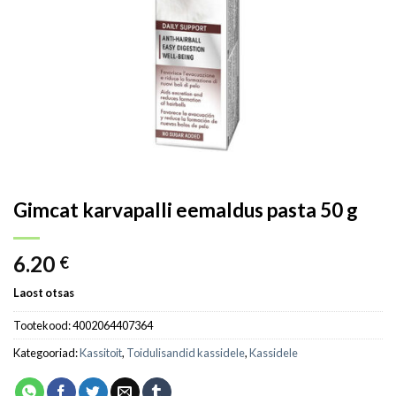
Gimcat karvapalli eemaldus pasta 50 g
6.20
€
Laost otsas
Tootekood:
4002064407364
Kategooriad:
Kassitoit
,
Toidulisandid kassidele
,
Kassidele