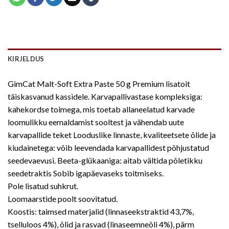
KIRJELDUS
GimCat Malt-Soft Extra Paste 50 g Premium lisatoit
täiskasvanud kassidele. Karvapallivastase kompleksiga:
kahekordse toimega, mis toetab allaneelatud karvade
loomulikku eemaldamist sooltest ja vähendab uute
karvapallide teket Looduslike linnaste, kvaliteetsete õlide ja
kiudainetega: võib leevendada karvapallidest põhjustatud
seedevaevusi. Beeta-glükaaniga: aitab vältida põletikku
seedetraktis Sobib igapäevaseks toitmiseks.
Pole lisatud suhkrut.
Loomaarstide poolt soovitatud.
Koostis: taimsed materjalid (linnaseekstraktid 43,7%,
tselluloos 4%), õlid ja rasvad (linaseemneõli 4%), pärm