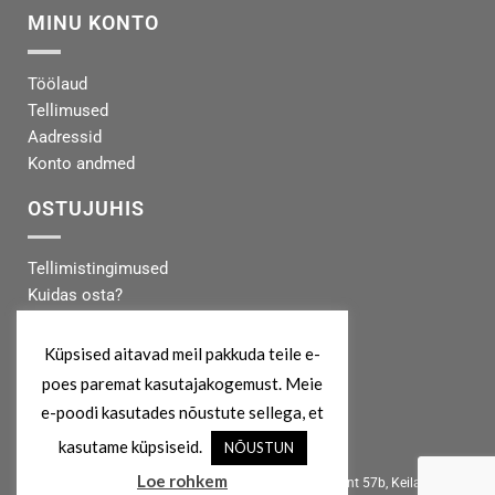
MINU KONTO
Töölaud
Tellimused
Aadressid
Konto andmed
OSTUJUHIS
Tellimistingimused
Kuidas osta?
Makseinfo
Tarneinfo
Küpsised aitavad meil pakkuda teile e-
poes paremat kasutajakogemust. Meie
MEIST
e-poodi kasutades nõustute sellega, et
kasutame küpsiseid.
NÕUSTUN
info@koertekeskus.ee
Loe rohkem
Koertekeskus, Rõõmu Kaubamaja, Haapsalu mnt 57b, Keila, 76607