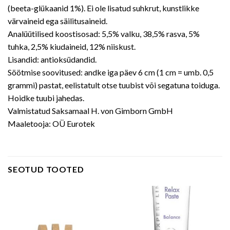
(beeta-glükaanid 1%). Ei ole lisatud suhkrut, kunstlikke
värvaineid ega säilitusaineid.
Analüütilised koostisosad: 5,5% valku, 38,5% rasva, 5%
tuhka, 2,5% kiudaineid, 12% niiskust.
Lisandid: antioksüdandid.
Söötmise soovitused: andke iga päev 6 cm (1 cm = umb. 0,5
grammi) pastat, eelistatult otse tuubist või segatuna toiduga.
Hoidke tuubi jahedas.
Valmistatud Saksamaal H. von Gimborn GmbH
Maaletooja: OÜ Eurotek
SEOTUD TOOTED