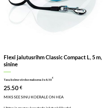
Flexi jalutusrihm Classic Compact L, 5 m,
sinine
€
Tasu kolme võrdse maksena 3 x
8.50
25.50
€
MIKS SEE SINU KOERALE ON HEA
Lihtne ja mugav kasutada jalutuskäikudel.