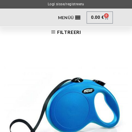
Logi sisse/registreeru
0
0.00
€
MENÜÜ
FILTREERI