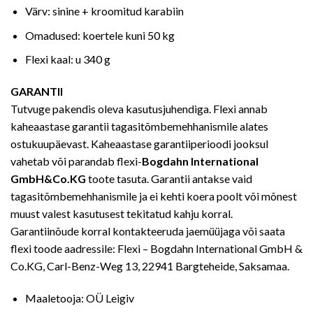
Värv: sinine + kroomitud karabiin
Omadused: koertele kuni 50 kg
Flexi kaal: u 340 g
GARANTII
Tutvuge pakendis oleva kasutusjuhendiga. Flexi annab
kaheaastase garantii tagasitõmbemehhanismile alates
ostukuupäevast. Kaheaastase garantiiperioodi jooksul
vahetab või parandab flexi-
Bogdahn International
GmbH&Co.KG
toote tasuta. Garantii antakse vaid
tagasitõmbemehhanismile ja ei kehti koera poolt või mõnest
muust valest kasutusest tekitatud kahju korral.
Garantiinõude korral kontakteeruda jaemüüjaga või saata
flexi toode aadressile: Flexi – Bogdahn International GmbH &
Co.KG, Carl-Benz-Weg 13, 22941 Bargteheide, Saksamaa.
Maaletooja: OÜ Leigiv