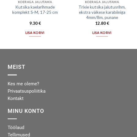
KOERAGA JALUTAMA
KOERAGA JALUTAMA
Kutsika kaelarihmade
Trixie kutsika jalutusrihm,
komplekt S-M, 17-25 cm
ekstra väikese karabiiniga
4mm/8m, punane
9.30
€
12.80
€
LISA KORVI
LISA KORVI
MEIST
Kes me oleme?
Privaatsuspoliitika
Kontakt
MINU KONTO
Töölaud
Tellimused