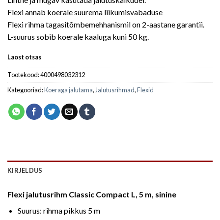
Flexi annab koerale suurema liikumisvabaduse
Flexi rihma tagasitõmbemehhanismil on 2-aastane garantii.
L-suurus sobib koerale kaaluga kuni 50 kg.
Laost otsas
Tootekood:
4000498032312
Kategooriad:
Koeraga jalutama
,
Jalutusrihmad
,
Flexid
KIRJELDUS
Flexi jalutusrihm Classic Compact L, 5 m, sinine
Suurus: rihma pikkus 5 m