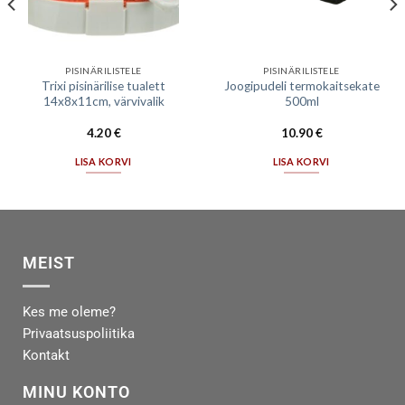
PISINÄRILISTELE
PISINÄRILISTELE
Trixi pisinärilise tualett
Joogipudeli termokaitsekate
14x8x11cm, värvivalik
500ml
4.20
€
10.90
€
LISA KORVI
LISA KORVI
MEIST
Kes me oleme?
Privaatsuspoliitika
Kontakt
MINU KONTO