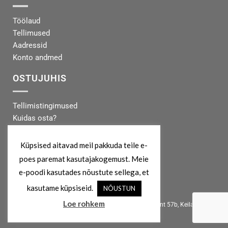
Töölaud
Tellimused
Aadressid
Konto andmed
OSTUJUHIS
Tellimistingimused
Kuidas osta?
Makseinfo
Tarneinfo
Küpsised aitavad meil pakkuda teile e-
poes paremat kasutajakogemust. Meie
MEIST
e-poodi kasutades nõustute sellega, et
kasutame küpsiseid.
NÕUSTUN
info@koertekeskus.ee
Loe rohkem
Koertekeskus, Rõõmu Kaubamaja, Haapsalu mnt 57b, Keila, 76607