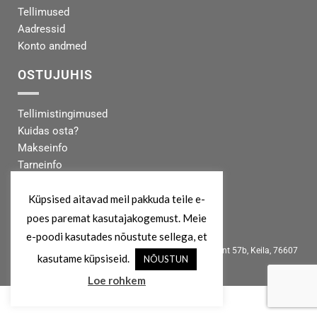
Tellimused
Aadressid
Konto andmed
OSTUJUHIS
Tellimistingimused
Kuidas osta?
Makseinfo
Tarneinfo
MEIST
Küpsised aitavad meil pakkuda teile e-
poes paremat kasutajakogemust. Meie
info@koertekeskus.ee
e-poodi kasutades nõustute sellega, et
Koertekeskus, Rõõmu Kaubamaja, Haapsalu mnt 57b, Keila, 76607
kasutame küpsiseid.
NÕUSTUN
Loe rohkem