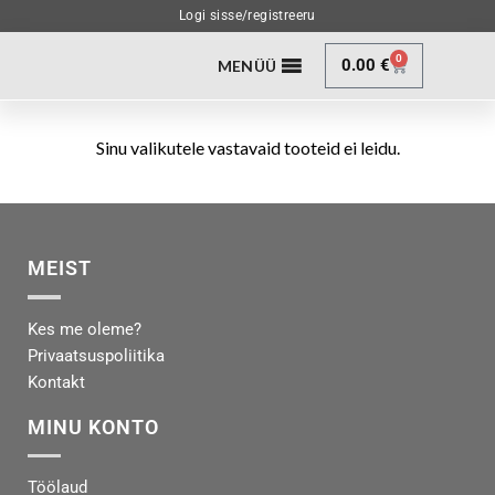
Logi sisse/registreeru
0
0.00
€
MENÜÜ
Sinu valikutele vastavaid tooteid ei leidu.
MEIST
Kes me oleme?
Privaatsuspoliitika
Kontakt
MINU KONTO
Töölaud