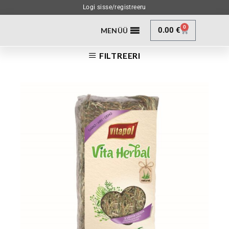
Logi sisse/registreeru
0
0.00
€
MENÜÜ
FILTREERI