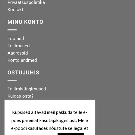
Privaatsuspoliitika
Kontakt
MINU KONTO
Töölaud
Tellimused
Aadressid
Konto andmed
OSTUJUHIS
Tellimistingimused
Kuidas osta?
Makseinfo
Tarneinfo
Küpsised aitavad meil pakkuda teile e-
poes paremat kasutajakogemust. Meie
MEIST
e-poodi kasutades nõustute sellega, et