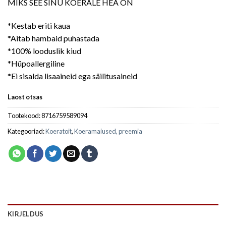
MIKS SEE SINU KOERALE HEA ON
*Kestab eriti kaua
*Aitab hambaid puhastada
*100% looduslik kiud
*Hüpoallergiline
*Ei sisalda lisaaineid ega säilitusaineid
Laost otsas
Tootekood:
8716759589094
Kategooriad:
Koeratoit
,
Koeramaiused, preemia
KIRJELDUS