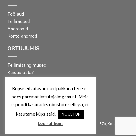
Töölaud
Tellimused
Aadressid
Konto andmed
OSTUJUHIS
Tellimistingimused
Kuidas osta?
Makseinfo
Tarneinfo
Küpsised aitavad meil pakkuda teile e-
poes paremat kasutajakogemust. Meie
MEIST
e-poodi kasutades nõustute sellega, et
kasutame küpsiseid.
NÕUSTUN
info@koertekeskus.ee
Loe rohkem
Koertekeskus, Rõõmu Kaubamaja, Haapsalu mnt 57b, Keila, 76607