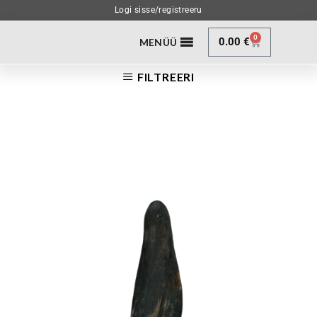
Logi sisse/registreeru
0
0.00
€
MENÜÜ
FILTREERI