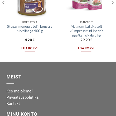
KOERATOIT
KUIVTOIT
Stuzzy monoproteiin konserv
Magnum kutsikatoit
hirvelihaga 400 g
külmpressitud Ibeeria
siga/kana/kala 3 kg
4.20
€
29.90
€
LISA KORVI
LISA KORVI
MEIST
Kes me oleme?
Privaatsuspoliitika
Kontakt
MINU KONTO