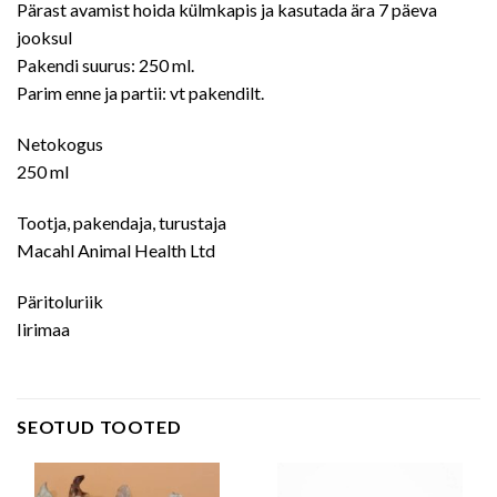
Pärast avamist hoida külmkapis ja kasutada ära 7 päeva
jooksul
Pakendi suurus: 250 ml.
Parim enne ja partii: vt pakendilt.
Netokogus
250 ml
Tootja, pakendaja, turustaja
Macahl Animal Health Ltd
Päritoluriik
Iirimaa
SEOTUD TOOTED