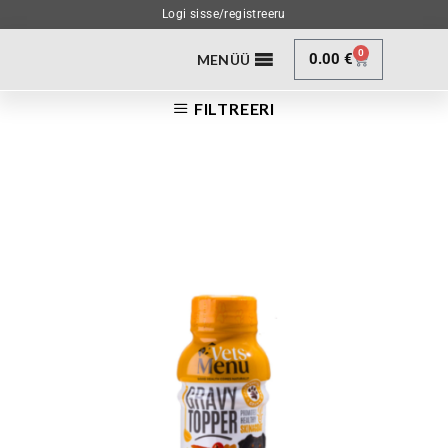
Logi sisse/registreeru
0
0.00
€
MENÜÜ
FILTREERI