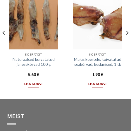
KOERATOIT
KOERATOIT
Naturaalsed kuivatatud
Maius koertele, kuivatatud
jänesekõrvad 100 g
seakõrvad, keskmised, 1 tk
5.60
€
1.90
€
LISA KORVI
LISA KORVI
MEIST