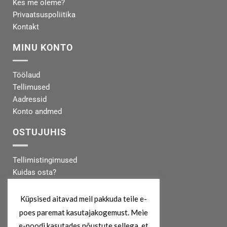
Kes me oleme?
Privaatsuspoliitika
Kontakt
MINU KONTO
Töölaud
Tellimused
Aadressid
Konto andmed
OSTUJUHIS
Tellimistingimused
Kuidas osta?
Makseinfo
Tarneinfo
Küpsised aitavad meil pakkuda teile e-
poes paremat kasutajakogemust. Meie
MEIST
e-poodi kasutades nõustute sellega, et