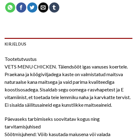
KIRJELDUS
Tootetutvustus
VETS MENU CHICKEN. Täiendsööt igas vanuses koertele.
Praekana ja köögiviljadega kaste on valmistatud maitsva
naturaalse kana maitsega ja vaid parima kvaliteediga
koostisosadega. Sisaldab segu oomega-rasvhapetest ja E
vitamiinist, et toetada teie lemmiku naha ja karvkatte tervist.
Ei sisalda säilitusaineid ega kunstlikke maitseaineid.
Päevaseks tarbimiseks soovitatav kogus ning
tarvitamisjuhised
Söötmisjuhend: Võib kasutada maiusena või valada