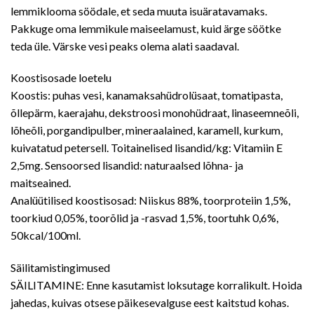
lemmiklooma söödale, et seda muuta isuäratavamaks.
Pakkuge oma lemmikule maiseelamust, kuid ärge söötke
teda üle. Värske vesi peaks olema alati saadaval.
Koostisosade loetelu
Koostis: puhas vesi, kanamaksahüdrolüsaat, tomatipasta,
õllepärm, kaerajahu, dekstroosi monohüdraat, linaseemneõli,
lõheõli, porgandipulber, mineraalained, karamell, kurkum,
kuivatatud petersell. Toitainelised lisandid/kg: Vitamiin E
2,5mg. Sensoorsed lisandid: naturaalsed lõhna- ja
maitseained.
Analüütilised koostisosad: Niiskus 88%, toorproteiin 1,5%,
toorkiud 0,05%, toorõlid ja -rasvad 1,5%, toortuhk 0,6%,
50kcal/100ml.
Säilitamistingimused
SÄILITAMINE: Enne kasutamist loksutage korralikult. Hoida
jahedas, kuivas otsese päikesevalguse eest kaitstud kohas.