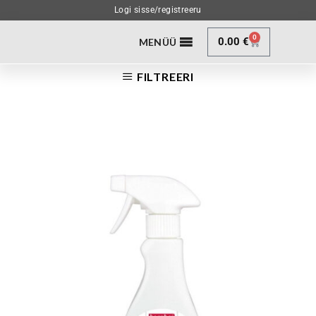
Logi sisse/registreeru
0
0.00
€
MENÜÜ
FILTREERI