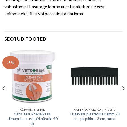
vabastamist kasutage looma uuesti nakatumise eest
kaitsmiseks tilku või parasiidikaelarihma.
SEOTUD TOOTED
-5%
KÕRVAD, SILMAD
KAMMID, HARJAD, KRAASID
Vets Best koera/kassi
Tugevast plastikust kamm 20
silmapuhastuslapid näpule 50
cm, pii pikkus 3 cm, must
tk