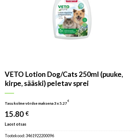
VETO Lotion Dog/Cats 250ml (puuke,
kirpe, sääski) peletav sprei
€
Tasu kolme võrdse maksena 3 x
5.27
15.80
€
Laost otsas
Tootekood:
3461922200096