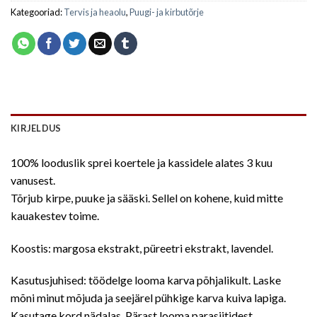
Kategooriad:
Tervis ja heaolu
,
Puugi- ja kirbutõrje
KIRJELDUS
100% looduslik sprei koertele ja kassidele alates 3 kuu
vanusest.
Tõrjub kirpe, puuke ja sääski. Sellel on kohene, kuid mitte
kauakestev toime.
Koostis: margosa ekstrakt, püreetri ekstrakt, lavendel.
Kasutusjuhised: töödelge looma karva põhjalikult. Laske
mõni minut mõjuda ja seejärel pühkige karva kuiva lapiga.
Kasutage kord nädalas. Pärast looma parasiitidest