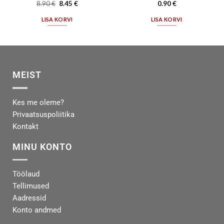
8.90
€
8.45
€
0.90
€
LISA KORVI
LISA KORVI
MEIST
Kes me oleme?
Privaatsuspoliitika
Kontakt
MINU KONTO
Töölaud
Tellimused
Aadressid
Konto andmed