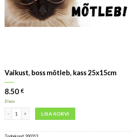
Vaikust, boss mõtleb, kass 25x15cm
8.50
€
2 laos
LISA KORVI
Tootekood:
200313