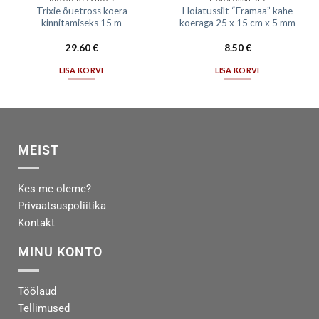
Trixie õuetross koera
Hoiatussilt “Eramaa” kahe
kinnitamiseks 15 m
koeraga 25 x 15 cm x 5 mm
29.60
€
8.50
€
LISA KORVI
LISA KORVI
MEIST
Kes me oleme?
Privaatsuspoliitika
Kontakt
MINU KONTO
Töölaud
Tellimused