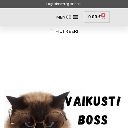
Logi sisse/registreeru
0
0.00
€
MENÜÜ
FILTREERI